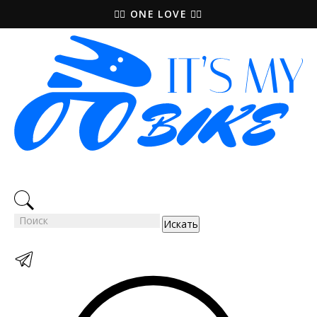
🚵‍♀️ ONE LOVE 🚴‍♀️
Искать