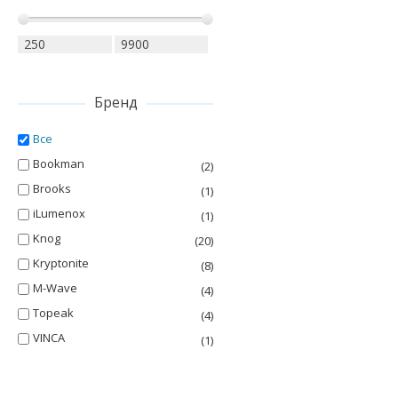
Бренд
Все
Bookman
(2)
Brooks
(1)
iLumenox
(1)
Knog
(20)
Kryptonite
(8)
M-Wave
(4)
Topeak
(4)
VINCA
(1)