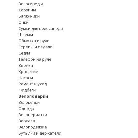
Велосипеды
Корзины
Багажники
Очки
Сумки для велосипеда
Шлемы
Обмотка и рули
Стрепы и педали
Седла
Телефон на руле
Звонки
Хранение
Насосы
Ремонт и уход
Фидбеги
Велоподарки
Велокепки
Одежда
Велоперчатки
Зеркала
Велоподвязка
Бутылки и держатели