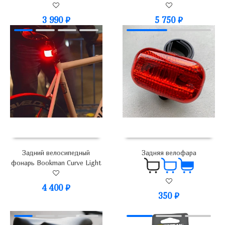
3 990
₽
5 750
₽
Задний велосипедный
Задняя велофара
фонарь Bookman Curve Light
4 400
₽
350
₽