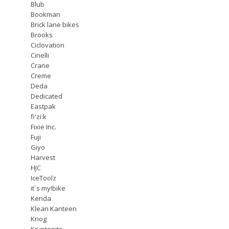
Blub
Bookman
Brick lane bikes
Brooks
Ciclovation
Cinelli
Crane
Creme
Deda
Dedicated
Eastpak
fi'zi:k
Fixie Inc.
Fuji
Giyo
Harvest
HJC
IceToolz
it`s my!bike
Kenda
Klean Kanteen
Knog
Kryptonite