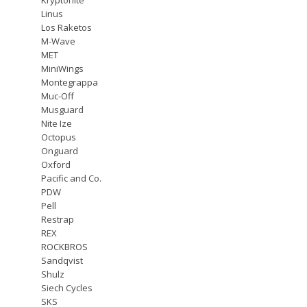
Linus
Los Raketos
M-Wave
MET
MiniWings
Montegrappa
Muc-Off
Musguard
Nite Ize
Octopus
Onguard
Oxford
Pacific and Co.
PDW
Pell
Restrap
REX
ROCKBROS
Sandqvist
Shulz
Siech Cycles
SKS