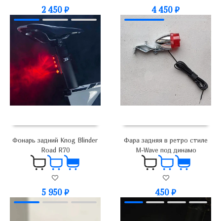
2 450
₽
4 450
₽
Фонарь задний Knog Blinder
Фара задняя в ретро стиле
Road R70
M-Wave под динамо
5 950
₽
450
₽