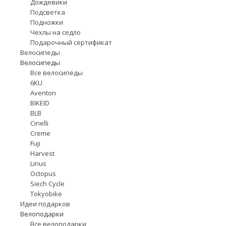
Дождевики
Подсветка
Подножки
Чехлы на седло
Подарочный сертификат
Велосипеды
Велосипеды
Все велосипеды
6KU
Aventon
BIKEID
BLB
Cinelli
Creme
Fuji
Harvest
Linus
Octopus
Siech Cycle
Tokyobike
Идеи подарков
Велоподарки
Все велоподарки