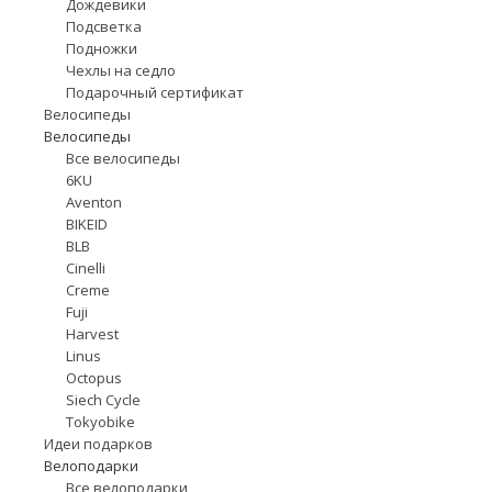
Дождевики
Подсветка
Подножки
Чехлы на седло
Подарочный сертификат
Велосипеды
Велосипеды
Все велосипеды
6KU
Aventon
BIKEID
BLB
Cinelli
Creme
Fuji
Harvest
Linus
Octopus
Siech Cycle
Tokyobike
Идеи подарков
Велоподарки
Все велоподарки