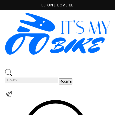
🚵‍♀️ ONE LOVE 🚴‍♀️
Искать