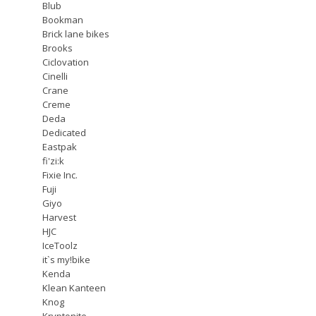
Blub
Bookman
Brick lane bikes
Brooks
Ciclovation
Cinelli
Crane
Creme
Deda
Dedicated
Eastpak
fi'zi:k
Fixie Inc.
Fuji
Giyo
Harvest
HJC
IceToolz
it`s my!bike
Kenda
Klean Kanteen
Knog
Kryptonite