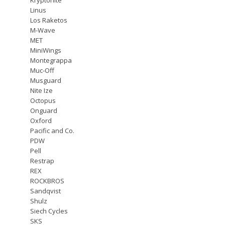
Linus
Los Raketos
M-Wave
MET
MiniWings
Montegrappa
Muc-Off
Musguard
Nite Ize
Octopus
Onguard
Oxford
Pacific and Co.
PDW
Pell
Restrap
REX
ROCKBROS
Sandqvist
Shulz
Siech Cycles
SKS