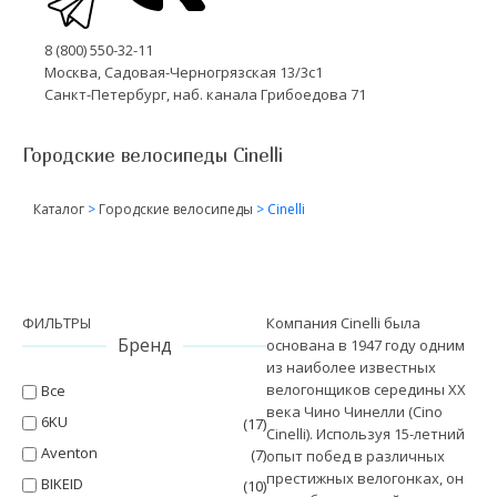
8 (800) 550-32-11
Москва, Садовая-Черногрязская 13/3с1
Санкт-Петербург, наб. канала Грибоедова 71
Городские велосипеды Cinelli
Каталог
>
Городские велосипеды
>
Cinelli
ФИЛЬТРЫ
Компания Cinelli была
Бренд
основана в 1947 году одним
из наиболее известных
велогонщиков середины ХХ
Все
века Чино Чинелли (Cino
6KU
(17)
Cinelli). Используя 15-летний
Aventon
(7)
опыт побед в различных
престижных велогонках, он
BIKEID
(10)