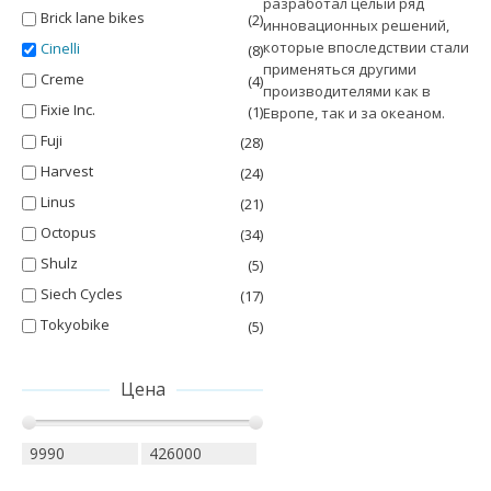
разработал целый ряд
Brick lane bikes
(2)
инновационных решений,
которые впоследствии стали
Cinelli
(8)
применяться другими
Creme
(4)
производителями как в
Fixie Inc.
(1)
Европе, так и за океаном.
Fuji
(28)
Harvest
(24)
Linus
(21)
Octopus
(34)
Shulz
(5)
Siech Cycles
(17)
Tokyobike
(5)
Цена