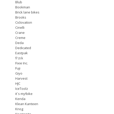
Blub
Bookman
Brick lane bikes
Brooks
Ciclovation
Cinelli
Crane
Creme
Deda
Dedicated
Eastpak
fi'zi:k
Fixie Inc.
Fuji
Giyo
Harvest
HJC
IceToolz
it`s my!bike
Kenda
Klean Kanteen
Knog
Kryptonite