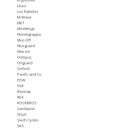
Linus
Los Raketos
M-Wave
MET
MiniWings
Montegrappa
Muc-Off
Musguard
Nite Ize
Octopus
Onguard
Oxford
Pacific and Co.
PDW
Pell
Restrap
REX
ROCKBROS
Sandqvist
Shulz
Siech Cycles
SKS