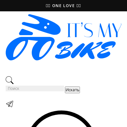
🚵‍♀️ ONE LOVE 🚴‍♀️
Искать