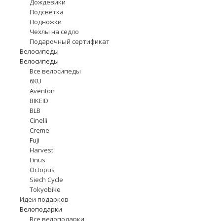
Дождевики
Подсветка
Подножки
Чехлы на седло
Подарочный сертификат
Велосипеды
Велосипеды
Все велосипеды
6KU
Aventon
BIKEID
BLB
Cinelli
Creme
Fuji
Harvest
Linus
Octopus
Siech Cycle
Tokyobike
Идеи подарков
Велоподарки
Все велоподарки