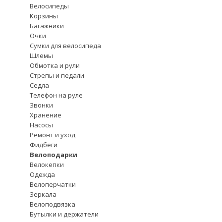
Велосипеды
Корзины
Багажники
Очки
Сумки для велосипеда
Шлемы
Обмотка и рули
Стрепы и педали
Седла
Телефон на руле
Звонки
Хранение
Насосы
Ремонт и уход
Фидбеги
Велоподарки
Велокепки
Одежда
Велоперчатки
Зеркала
Велоподвязка
Бутылки и держатели