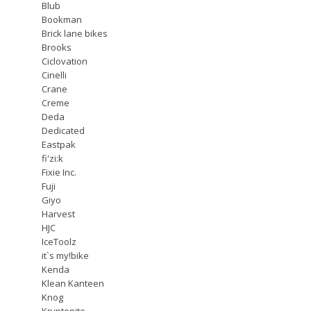
Blub
Bookman
Brick lane bikes
Brooks
Ciclovation
Cinelli
Crane
Creme
Deda
Dedicated
Eastpak
fi'zi:k
Fixie Inc.
Fuji
Giyo
Harvest
HJC
IceToolz
it`s my!bike
Kenda
Klean Kanteen
Knog
Kryptonite