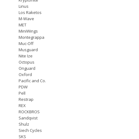
Linus
Los Raketos
M-Wave
MET
MiniWings
Montegrappa
Muc-Off
Musguard
Nite Ize
Octopus
Onguard
Oxford
Pacific and Co.
PDW
Pell
Restrap
REX
ROCKBROS
Sandqvist
Shulz
Siech Cycles
SKS