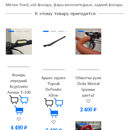
Метки:
fixed
,
usb фонарь
,
фары велосипедные
,
задний фонарь
К этому товару пригодится
Фонарь
Крыло заднее
Обмотка руля
передний
Topeak
Deda Mistral
Kryptonite
DeFender
(разные
Avenue F-100
iGlow
цвета)
2 400
₽
4 490
₽