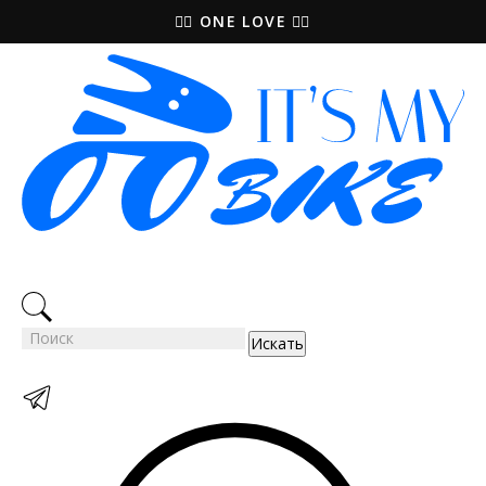
🚵‍♀️ ONE LOVE 🚴‍♀️
Искать