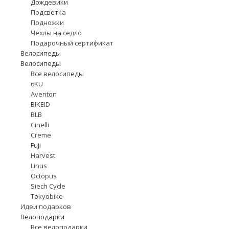
Дождевики
Подсветка
Подножки
Чехлы на седло
Подарочный сертификат
Велосипеды
Велосипеды
Все велосипеды
6KU
Aventon
BIKEID
BLB
Cinelli
Creme
Fuji
Harvest
Linus
Octopus
Siech Cycle
Tokyobike
Идеи подарков
Велоподарки
Все велоподарки