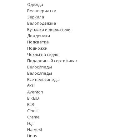
Одежда
Велоперчатки
Зеркала
Велоподвязка
Бутылки и держатели
Дождевики
Подсветка
Подножки
Чехлы на седло
Подарочный сертификат
Велосипеды
Велосипеды
Все велосипеды
6KU
Aventon
BIKEID
BLB
Cinelli
Creme
Fuji
Harvest
Linus