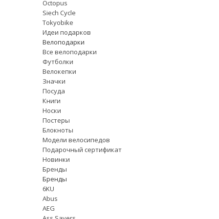
Octopus
Siech Cycle
Tokyobike
Идеи подарков
Велоподарки
Все велоподарки
Футболки
Велокепки
Значки
Посуда
Книги
Носки
Постеры
Блокноты
Модели велосипедов
Подарочный сертификат
Новинки
Бренды
Бренды
6KU
Abus
AEG
Ass Savers