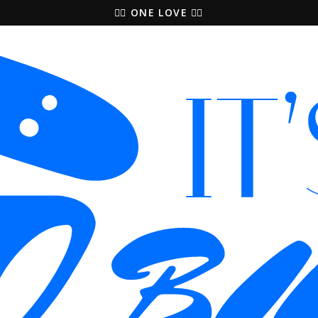
🚵‍♀️ ONE LOVE 🚴‍♀️