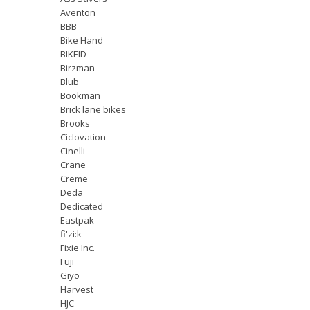
Aventon
BBB
Bike Hand
BIKEID
Birzman
Blub
Bookman
Brick lane bikes
Brooks
Ciclovation
Cinelli
Crane
Creme
Deda
Dedicated
Eastpak
fi'zi:k
Fixie Inc.
Fuji
Giyo
Harvest
HJC