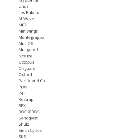
Linus
Los Raketos
M-Wave
MET
MiniWings
Montegrappa
Muc-Off
Musguard
Nite Ize
Octopus
Onguard
Oxford
Pacific and Co.
PDW
Pell
Restrap
REX
ROCKBROS
Sandqvist
Shulz
Siech Cycles
SKS