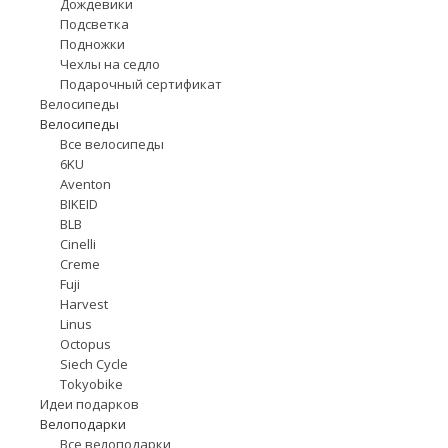
Дождевики
Подсветка
Подножки
Чехлы на седло
Подарочный сертификат
Велосипеды
Велосипеды
Все велосипеды
6KU
Aventon
BIKEID
BLB
Cinelli
Creme
Fuji
Harvest
Linus
Octopus
Siech Cycle
Tokyobike
Идеи подарков
Велоподарки
Все велоподарки