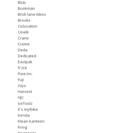
Blub
Bookman
Brick lane bikes
Brooks
Ciclovation
Cinelli
Crane
Creme
Deda
Dedicated
Eastpak
fi'zi:k
Fixie Inc.
Fuji
Giyo
Harvest
HJC
IceToolz
it`s my!bike
Kenda
Klean Kanteen
Knog
Kryptonite