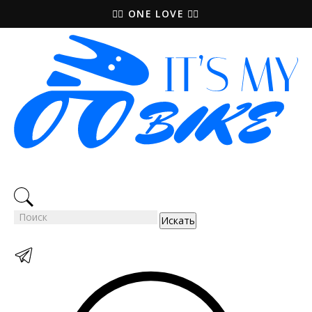
🚵‍♀️ ONE LOVE 🚴‍♀️
Искать