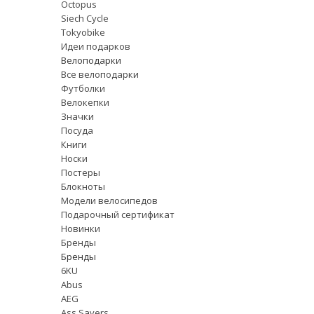
Octopus
Siech Cycle
Tokyobike
Идеи подарков
Велоподарки
Все велоподарки
Футболки
Велокепки
Значки
Посуда
Книги
Носки
Постеры
Блокноты
Модели велосипедов
Подарочный сертификат
Новинки
Бренды
Бренды
6KU
Abus
AEG
Ass Savers