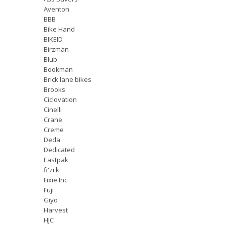
Aventon
BBB
Bike Hand
BIKEID
Birzman
Blub
Bookman
Brick lane bikes
Brooks
Ciclovation
Cinelli
Crane
Creme
Deda
Dedicated
Eastpak
fi'zi:k
Fixie Inc.
Fuji
Giyo
Harvest
HJC