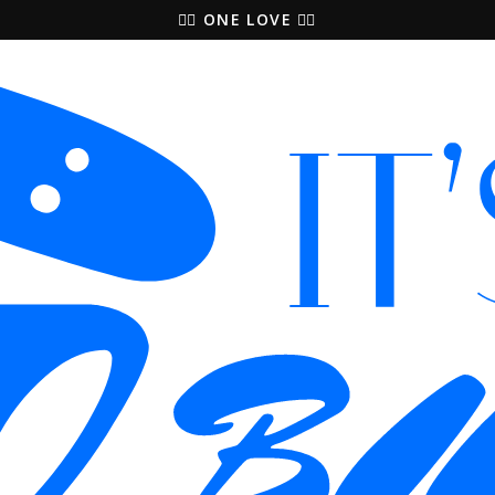
🚵‍♀️ ONE LOVE 🚴‍♀️