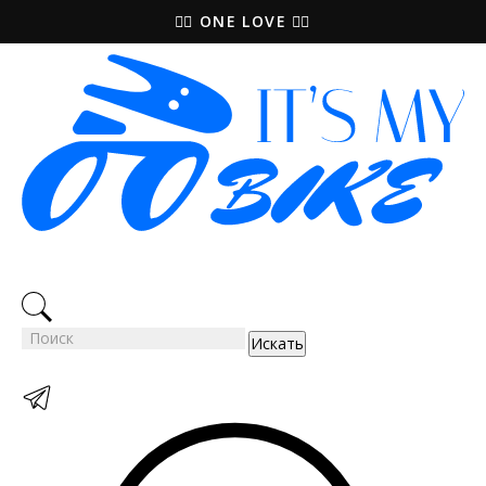
🚵‍♀️ ONE LOVE 🚴‍♀️
Искать