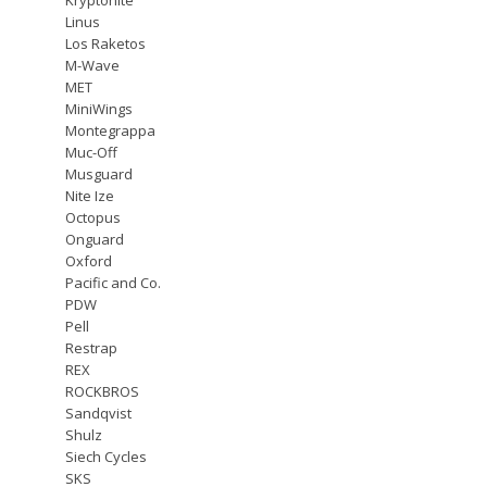
Linus
Los Raketos
M-Wave
MET
MiniWings
Montegrappa
Muc-Off
Musguard
Nite Ize
Octopus
Onguard
Oxford
Pacific and Co.
PDW
Pell
Restrap
REX
ROCKBROS
Sandqvist
Shulz
Siech Cycles
SKS