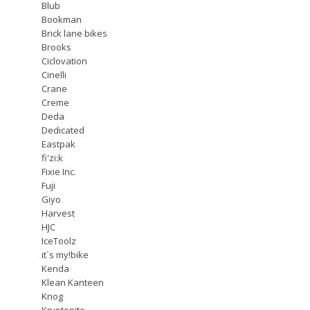
Blub
Bookman
Brick lane bikes
Brooks
Ciclovation
Cinelli
Crane
Creme
Deda
Dedicated
Eastpak
fi'zi:k
Fixie Inc.
Fuji
Giyo
Harvest
HJC
IceToolz
it`s my!bike
Kenda
Klean Kanteen
Knog
Kryptonite