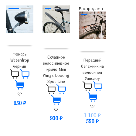
Распродажа
Фонарь
Складное
Waterdrop
Передний
велосипедное
чёрный
багажник на
крыло Mini
велосипед
Wings Looong
Уинслоу
Spot Line
850
₽
1 100
₽
930
₽
550
₽