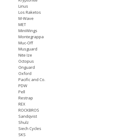
Linus
Los Raketos
M-Wave
MET
MiniWings
Montegrappa
Muc-Off
Musguard
Nite Ize
Octopus
Onguard
Oxford
Pacific and Co.
PDW
Pell
Restrap
REX
ROCKBROS
Sandqvist
Shulz
Siech Cycles
SKS