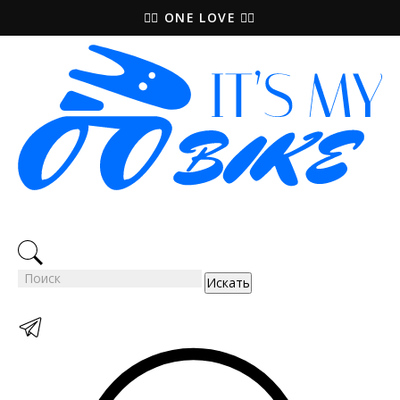
🚵‍♀️ ONE LOVE 🚴‍♀️
Искать