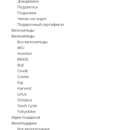
Дождевики
Подсветка
Подножки
Чехлы на седло
Подарочный сертификат
Велосипеды
Велосипеды
Все велосипеды
6KU
Aventon
BIKEID
BLB
Cinelli
Creme
Fuji
Harvest
Linus
Octopus
Siech Cycle
Tokyobike
Идеи подарков
Велоподарки
Все велоподарки