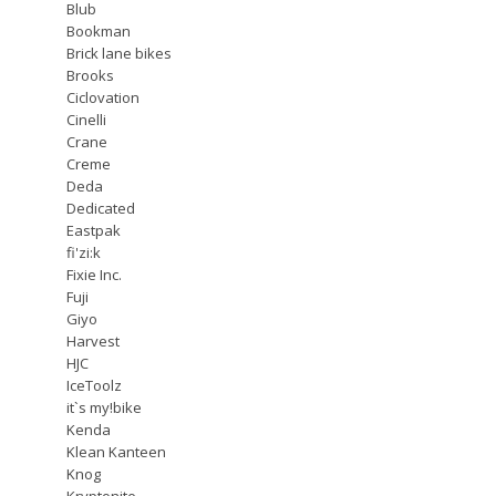
Blub
Bookman
Brick lane bikes
Brooks
Ciclovation
Cinelli
Crane
Creme
Deda
Dedicated
Eastpak
fi'zi:k
Fixie Inc.
Fuji
Giyo
Harvest
HJC
IceToolz
it`s my!bike
Kenda
Klean Kanteen
Knog
Kryptonite