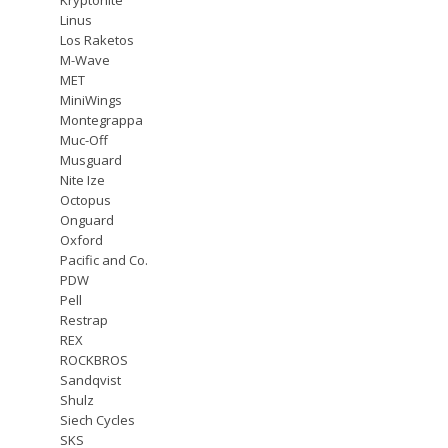
Linus
Los Raketos
M-Wave
MET
MiniWings
Montegrappa
Muc-Off
Musguard
Nite Ize
Octopus
Onguard
Oxford
Pacific and Co.
PDW
Pell
Restrap
REX
ROCKBROS
Sandqvist
Shulz
Siech Cycles
SKS