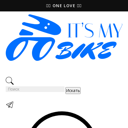
🚵‍♀️ ONE LOVE 🚴‍♀️
Искать