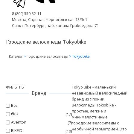
8 (800) 550-32-11
Москва, Садовая-Черногрязская 13/3с1
Санкт-Петербург, наб. канала Грибоедова 71
Городские велосипеды Tokyobike
Каталог
>
Городские велосипеды
>
Tokyobike
ФИЛЬТРЫ
Tokyo Bike - маленький
Бренд
независимый велосипедный
бренд из Японии.
Велосипеды Tokiobike -
Все
простые, легкие и
6KU
(17)
минималистичные
Aventon
(7)
городские велосипеды с
необычной геометрией. Это
BIKEID
(10)