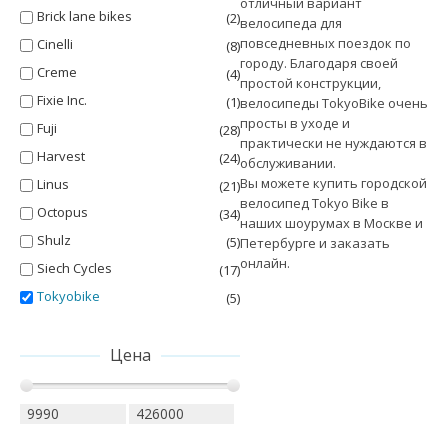
отличный вариант
Brick lane bikes
(2)
велосипеда для
повседневных поездок по
Cinelli
(8)
городу. Благодаря своей
Creme
(4)
простой конструкции,
Fixie Inc.
(1)
велосипеды TokyoBike очень
просты в уходе и
Fuji
(28)
практически не нуждаются в
Harvest
(24)
обслуживании.
Вы можете купить городской
Linus
(21)
велосипед Tokyo Bike в
Octopus
(34)
наших шоурумах в Москве и
Shulz
(5)
Петербурге и заказать
онлайн.
Siech Cycles
(17)
Tokyobike
(5)
Цена