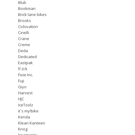
Blub
Bookman
Brick lane bikes
Brooks
Ciclovation
Cinelli
Crane
Creme
Deda
Dedicated
Eastpak
fi'zi:k
Fixie Inc.
Fuji
Giyo
Harvest
HJC
IceToolz
it`s my!bike
Kenda
Klean Kanteen
Knog
Kryptonite