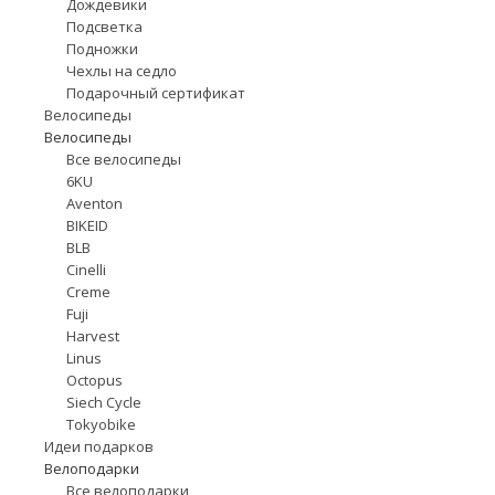
Дождевики
Подсветка
Подножки
Чехлы на седло
Подарочный сертификат
Велосипеды
Велосипеды
Все велосипеды
6KU
Aventon
BIKEID
BLB
Cinelli
Creme
Fuji
Harvest
Linus
Octopus
Siech Cycle
Tokyobike
Идеи подарков
Велоподарки
Все велоподарки