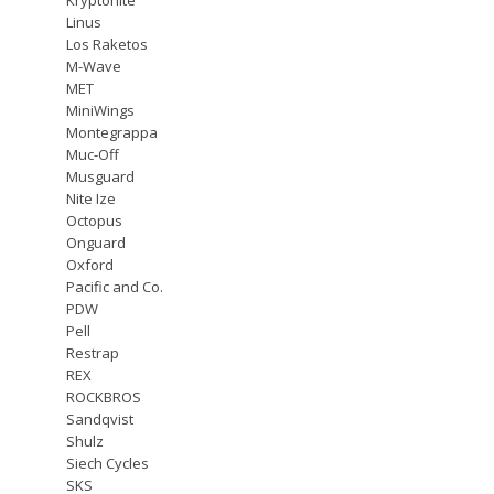
Linus
Los Raketos
M-Wave
MET
MiniWings
Montegrappa
Muc-Off
Musguard
Nite Ize
Octopus
Onguard
Oxford
Pacific and Co.
PDW
Pell
Restrap
REX
ROCKBROS
Sandqvist
Shulz
Siech Cycles
SKS