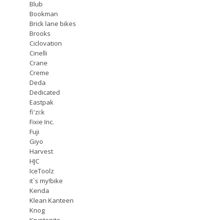
Blub
Bookman
Brick lane bikes
Brooks
Ciclovation
Cinelli
Crane
Creme
Deda
Dedicated
Eastpak
fi'zi:k
Fixie Inc.
Fuji
Giyo
Harvest
HJC
IceToolz
it`s my!bike
Kenda
Klean Kanteen
Knog
Kryptonite