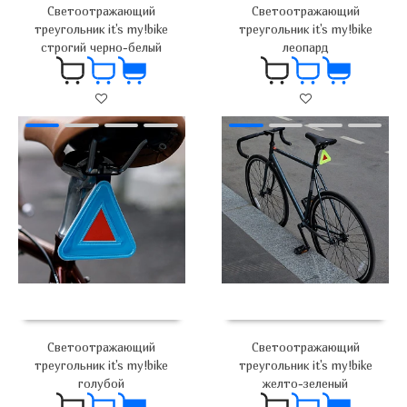
Светоотражающий
Светоотражающий
треугольник it's my!bike
треугольник it's my!bike
строгий черно-белый
леопард
700
₽
700
₽
Светоотражающий
Светоотражающий
треугольник it's my!bike
треугольник it's my!bike
голубой
желто-зеленый