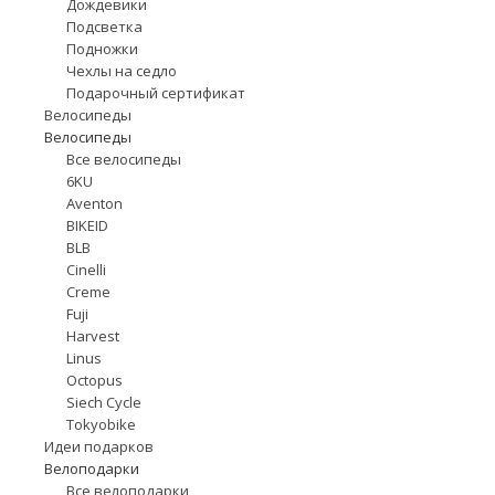
Дождевики
Подсветка
Подножки
Чехлы на седло
Подарочный сертификат
Велосипеды
Велосипеды
Все велосипеды
6KU
Aventon
BIKEID
BLB
Cinelli
Creme
Fuji
Harvest
Linus
Octopus
Siech Cycle
Tokyobike
Идеи подарков
Велоподарки
Все велоподарки