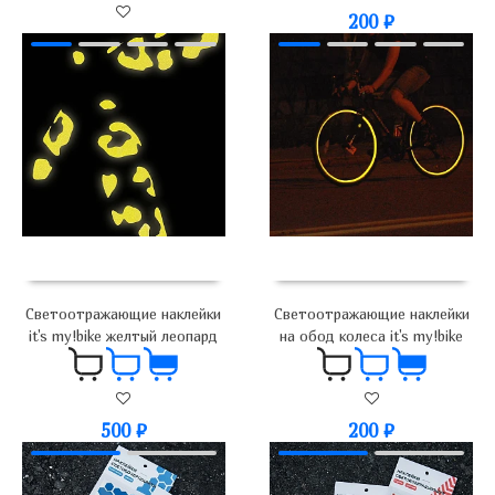
200
₽
900
₽
Светоотражающие наклейки
Светоотражающие наклейки
it's my!bike желтый леопард
на обод колеса it's my!bike
500
₽
200
₽