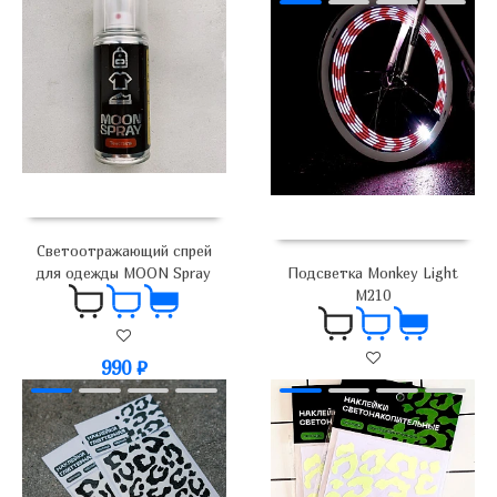
1 700
₽
Светоотражающий спрей
для одежды MOON Spray
Подсветка Monkey Light
M210
990
₽
3 300
₽
2 600
₽