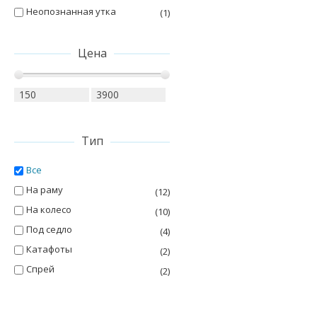
Неопознанная утка
(1)
Цена
Тип
Все
На раму
(12)
На колесо
(10)
Под седло
(4)
Катафоты
(2)
Спрей
(2)