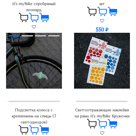
it's my!bike серебряный
шт
леопард
550
₽
500
₽
Светоотражающие наклейки
Подсветка колеса с
на раму it's my!bike Кружочки
креплением на спицы (7
светодиодов)