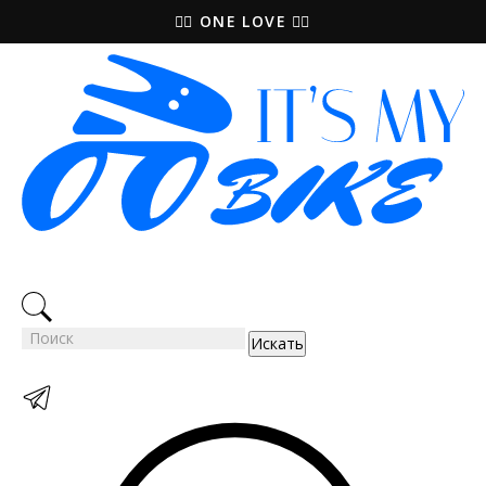
🚵‍♀️ ONE LOVE 🚴‍♀️
Искать