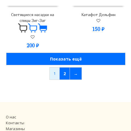
Светящиеся насадки на
Катафот Дельфин
спицы Зиг-Заг
150
₽
200
₽
Показать ещё
1
2
→
О нас
Контакты
Магазины