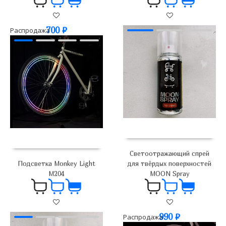
700
₽
700
₽
Распродажа
Светоотражающий спрей
Подсветка Monkey Light
для твёрдых поверхностей
M204
MOON Spray
2 100
₽
990
₽
Распродажа