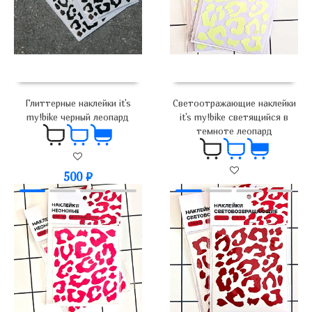
Глиттерные наклейки it's
Светоотражающие наклейки
my!bike черный леопард
it's my!bike светящийся в
темноте леопард
500
₽
500
₽