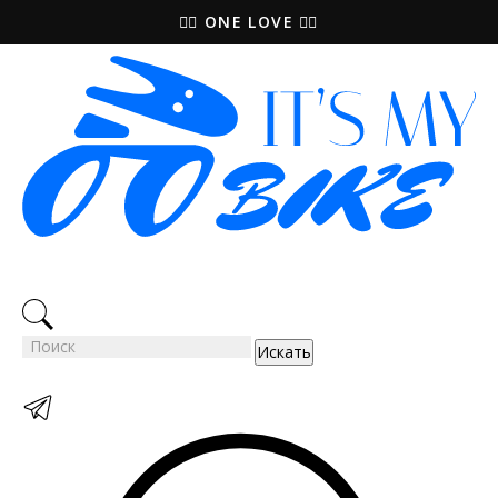
🚵‍♀️ ONE LOVE 🚴‍♀️
Искать