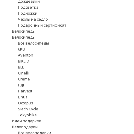
Дождевики
Подсветка
Подножки
Чехлы на седло
Подарочный сертификат
Велосипеды
Велосипеды
Все велосипеды
6KU
Aventon
BIKEID
BLB
Cinelli
Creme
Fuji
Harvest
Linus
Octopus
Siech Cycle
Tokyobike
Идеи подарков
Велоподарки
Все велоподарки