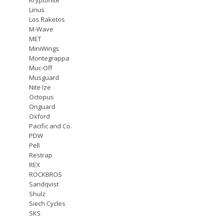
Linus
Los Raketos
M-Wave
MET
MiniWings
Montegrappa
Muc-Off
Musguard
Nite Ize
Octopus
Onguard
Oxford
Pacific and Co.
PDW
Pell
Restrap
REX
ROCKBROS
Sandqvist
Shulz
Siech Cycles
SKS