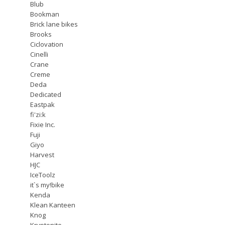
Blub
Bookman
Brick lane bikes
Brooks
Ciclovation
Cinelli
Crane
Creme
Deda
Dedicated
Eastpak
fi'zi:k
Fixie Inc.
Fuji
Giyo
Harvest
HJC
IceToolz
it`s my!bike
Kenda
Klean Kanteen
Knog
Kryptonite