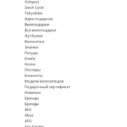
Octopus
Siech Cycle
Tokyobike
Идеи подарков
Велоподарки
Все велоподарки
Футболки
Велокепки
Значки
Посуда
Книги
Носки
Постеры
Блокноты
Модели велосипедов
Подарочный сертификат
Новинки
Бренды
Бренды
6KU
Abus
AEG
Ass Savers