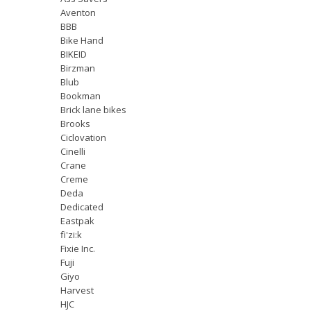
Aventon
BBB
Bike Hand
BIKEID
Birzman
Blub
Bookman
Brick lane bikes
Brooks
Ciclovation
Cinelli
Crane
Creme
Deda
Dedicated
Eastpak
fi'zi:k
Fixie Inc.
Fuji
Giyo
Harvest
HJC