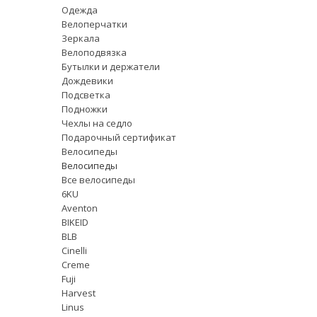
Одежда
Велоперчатки
Зеркала
Велоподвязка
Бутылки и держатели
Дождевики
Подсветка
Подножки
Чехлы на седло
Подарочный сертификат
Велосипеды
Велосипеды
Все велосипеды
6KU
Aventon
BIKEID
BLB
Cinelli
Creme
Fuji
Harvest
Linus