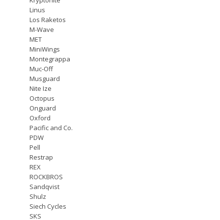
Linus
Los Raketos
M-Wave
MET
MiniWings
Montegrappa
Muc-Off
Musguard
Nite Ize
Octopus
Onguard
Oxford
Pacific and Co.
PDW
Pell
Restrap
REX
ROCKBROS
Sandqvist
Shulz
Siech Cycles
SKS