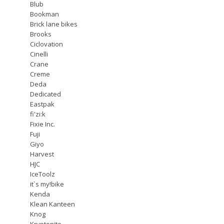
Blub
Bookman
Brick lane bikes
Brooks
Ciclovation
Cinelli
Crane
Creme
Deda
Dedicated
Eastpak
fi'zi:k
Fixie Inc.
Fuji
Giyo
Harvest
HJC
IceToolz
it`s my!bike
Kenda
Klean Kanteen
Knog
Kryptonite