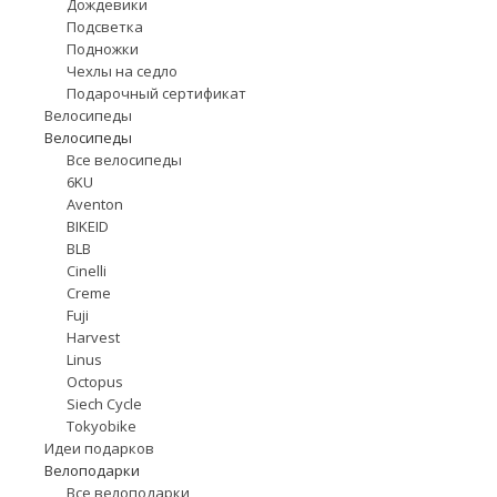
Дождевики
Подсветка
Подножки
Чехлы на седло
Подарочный сертификат
Велосипеды
Велосипеды
Все велосипеды
6KU
Aventon
BIKEID
BLB
Cinelli
Creme
Fuji
Harvest
Linus
Octopus
Siech Cycle
Tokyobike
Идеи подарков
Велоподарки
Все велоподарки