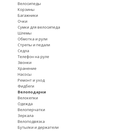
Велосипеды
Корзины
Багажники
Очки
Сумки для велосипеда
Шлемы
Обмотка и рули
Стрепы и педали
Седла
Телефон на руле
Звонки
Хранение
Насосы
Ремонт и уход
Фидбеги
Велоподарки
Велокепки
Одежда
Велоперчатки
Зеркала
Велоподвязка
Бутылки и держатели