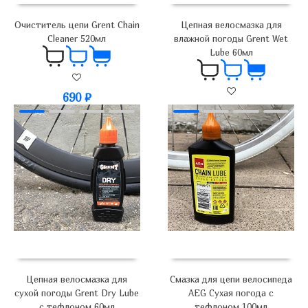
Очиститель цепи Grent Chain
Цепная велосмазка для
Cleaner 520мл
влажной погоды Grent Wet
Lube 60мл
690
₽
490
₽
Цепная велосмазка для
Смазка для цепи велосипеда
сухой погоды Grent Dry Lube
AEG Сухая погода с
с тефлоном 60мл
тефлоном 100мл