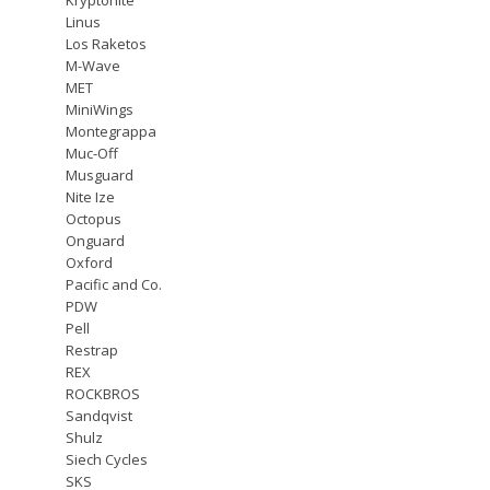
Linus
Los Raketos
M-Wave
MET
MiniWings
Montegrappa
Muc-Off
Musguard
Nite Ize
Octopus
Onguard
Oxford
Pacific and Co.
PDW
Pell
Restrap
REX
ROCKBROS
Sandqvist
Shulz
Siech Cycles
SKS