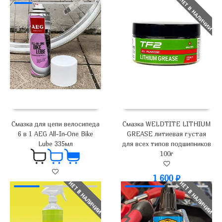
НЕТ В НАЛИЧИИ
Смазка WELDTITE LITHIUM
Смазка для цепи велосипеда
GREASE литиевая густая
6 в 1 AEG All-In-One Bike
для всех типов подшипников
Lube 335мл
100г
1 600
₽
НЕТ В НАЛИЧИИ
НЕТ В НАЛИЧИИ
690
₽