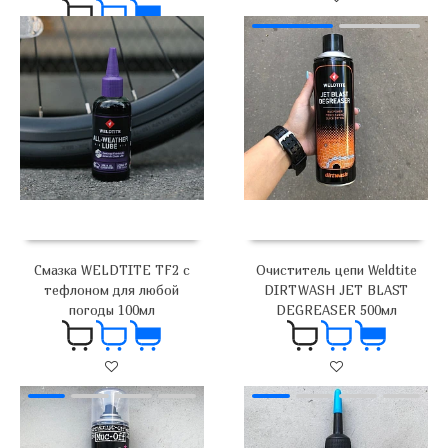
1 600
₽
2 000
₽
Смазка WELDTITE TF2 c
Очиститель цепи Weldtite
тефлоном для любой
DIRTWASH JET BLAST
погоды 100мл
DEGREASER 500мл
1 000
₽
1 900
₽