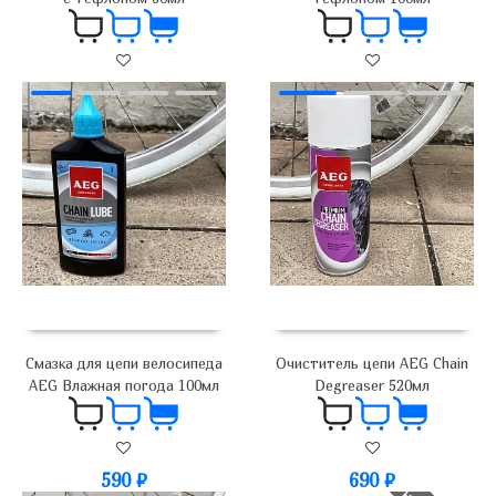
490
₽
590
₽
Смазка для цепи велосипеда
Очиститель цепи AEG Chain
AEG Влажная погода 100мл
Degreaser 520мл
590
₽
690
₽