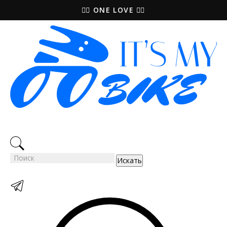
🚵‍♀️ ONE LOVE 🚴‍♀️
Искать