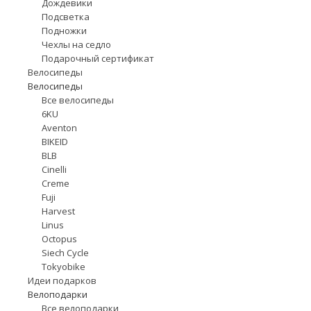
Дождевики
Подсветка
Подножки
Чехлы на седло
Подарочный сертификат
Велосипеды
Велосипеды
Все велосипеды
6KU
Aventon
BIKEID
BLB
Cinelli
Creme
Fuji
Harvest
Linus
Octopus
Siech Cycle
Tokyobike
Идеи подарков
Велоподарки
Все велоподарки