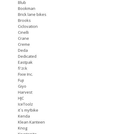
Blub
Bookman
Brick lane bikes
Brooks
Ciclovation
Cinelli
Crane
Creme
Deda
Dedicated
Eastpak
fi'zi:k
Fixie Inc.
Fuji
Giyo
Harvest
HJC
IceToolz
it`s my!bike
Kenda
Klean Kanteen
Knog
Kryptonite