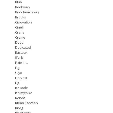
Blub
Bookman
Brick lane bikes
Brooks
Ciclovation
Cinelli
Crane
Creme
Deda
Dedicated
Eastpak
fi'zi:k
Fixie Inc.
Fuji
Giyo
Harvest
HJC
IceToolz
it`s my!bike
Kenda
Klean Kanteen
Knog
Kryptonite