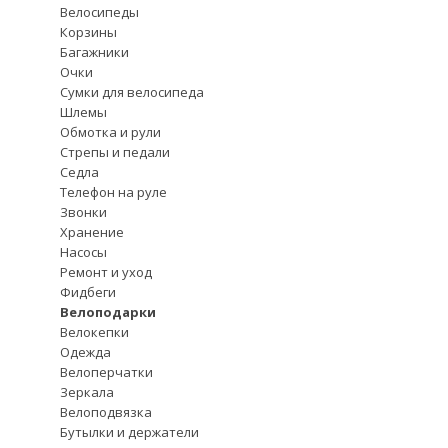
Велосипеды
Корзины
Багажники
Очки
Сумки для велосипеда
Шлемы
Обмотка и рули
Стрепы и педали
Седла
Телефон на руле
Звонки
Хранение
Насосы
Ремонт и уход
Фидбеги
Велоподарки
Велокепки
Одежда
Велоперчатки
Зеркала
Велоподвязка
Бутылки и держатели