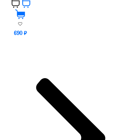
690
₽