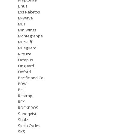
Linus
Los Raketos
M-Wave
MET
MiniWings
Montegrappa
Muc-Off
Musguard
Nite Ize
Octopus
Onguard
Oxford
Pacific and Co.
PDW
Pell
Restrap
REX
ROCKBROS
Sandqvist
Shulz
Siech Cycles
SKS