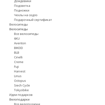
Дождевики
Подсветка
Подножки
Чехлы на седло
Подарочный сертификат
Велосипеды
Велосипеды
Все велосипеды
6KU
Aventon
BIKEID
BLB
Cinelli
Creme
Fuji
Harvest
Linus
Octopus
Siech Cycle
Tokyobike
Идеи подарков
Велоподарки
Все велоподарки