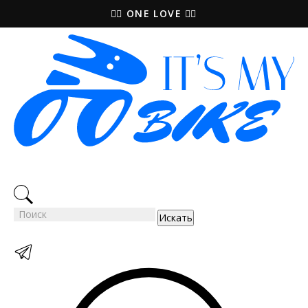
🚵‍♀️ ONE LOVE 🚴‍♀️
Искать