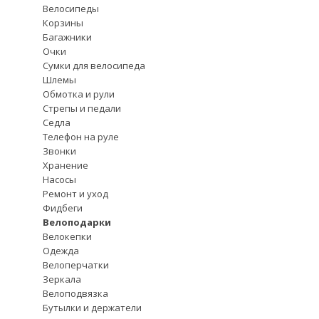
Велосипеды
Корзины
Багажники
Очки
Сумки для велосипеда
Шлемы
Обмотка и рули
Стрепы и педали
Седла
Телефон на руле
Звонки
Хранение
Насосы
Ремонт и уход
Фидбеги
Велоподарки
Велокепки
Одежда
Велоперчатки
Зеркала
Велоподвязка
Бутылки и держатели