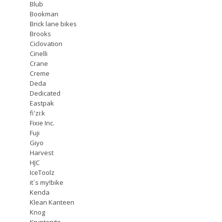
Blub
Bookman
Brick lane bikes
Brooks
Ciclovation
Cinelli
Crane
Creme
Deda
Dedicated
Eastpak
fi'zi:k
Fixie Inc.
Fuji
Giyo
Harvest
HJC
IceToolz
it`s my!bike
Kenda
Klean Kanteen
Knog
Kryptonite