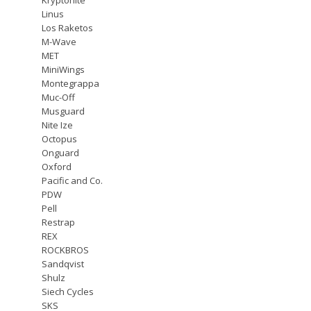
Linus
Los Raketos
M-Wave
MET
MiniWings
Montegrappa
Muc-Off
Musguard
Nite Ize
Octopus
Onguard
Oxford
Pacific and Co.
PDW
Pell
Restrap
REX
ROCKBROS
Sandqvist
Shulz
Siech Cycles
SKS