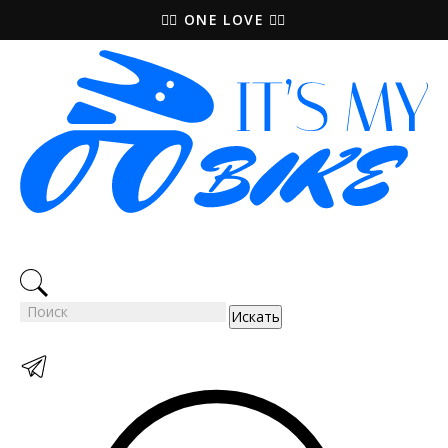
🚵‍♀️ ONE LOVE 🚴‍♀️
Искать