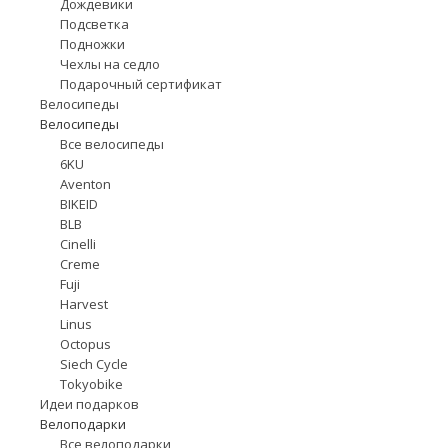
Дождевики
Подсветка
Подножки
Чехлы на седло
Подарочный сертификат
Велосипеды
Велосипеды
Все велосипеды
6KU
Aventon
BIKEID
BLB
Cinelli
Creme
Fuji
Harvest
Linus
Octopus
Siech Cycle
Tokyobike
Идеи подарков
Велоподарки
Все велоподарки