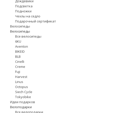
Дождевики
Подсветка
Подножки
Чехлы на седло
Подарочный сертификат
Велосипеды
Велосипеды
Все велосипеды
6KU
Aventon
BIKEID
BLB
Cinelli
Creme
Fuji
Harvest
Linus
Octopus
Siech Cycle
Tokyobike
Идеи подарков
Велоподарки
Все велоподарки