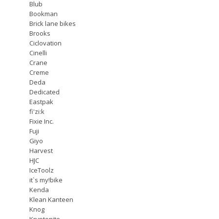
Blub
Bookman
Brick lane bikes
Brooks
Ciclovation
Cinelli
Crane
Creme
Deda
Dedicated
Eastpak
fi'zi:k
Fixie Inc.
Fuji
Giyo
Harvest
HJC
IceToolz
it`s my!bike
Kenda
Klean Kanteen
Knog
Kryptonite