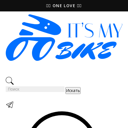
🚵‍♀️ ONE LOVE 🚴‍♀️
Искать