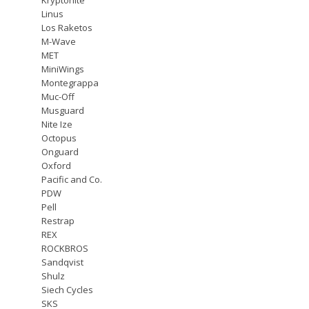
Linus
Los Raketos
M-Wave
MET
MiniWings
Montegrappa
Muc-Off
Musguard
Nite Ize
Octopus
Onguard
Oxford
Pacific and Co.
PDW
Pell
Restrap
REX
ROCKBROS
Sandqvist
Shulz
Siech Cycles
SKS