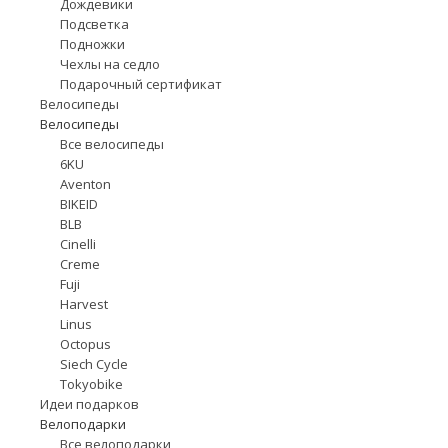
Дождевики
Подсветка
Подножки
Чехлы на седло
Подарочный сертификат
Велосипеды
Велосипеды
Все велосипеды
6KU
Aventon
BIKEID
BLB
Cinelli
Creme
Fuji
Harvest
Linus
Octopus
Siech Cycle
Tokyobike
Идеи подарков
Велоподарки
Все велоподарки