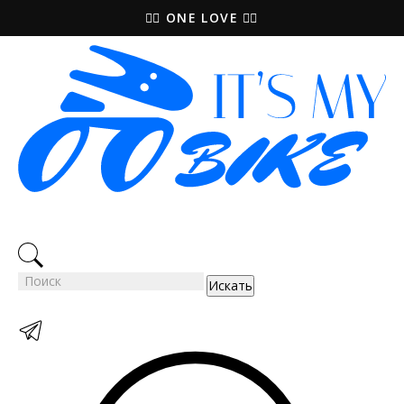
🚵‍♀️ ONE LOVE 🚴‍♀️
Искать