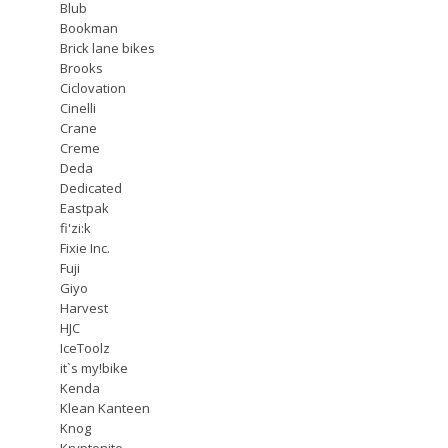
Blub
Bookman
Brick lane bikes
Brooks
Ciclovation
Cinelli
Crane
Creme
Deda
Dedicated
Eastpak
fi'zi:k
Fixie Inc.
Fuji
Giyo
Harvest
HJC
IceToolz
it`s my!bike
Kenda
Klean Kanteen
Knog
Kryptonite