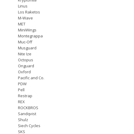
Linus
Los Raketos
M-Wave
MET
MiniWings
Montegrappa
Muc-Off
Musguard
Nite Ize
Octopus
Onguard
Oxford
Pacific and Co.
PDW
Pell
Restrap
REX
ROCKBROS
Sandqvist
Shulz
Siech Cycles
SKS