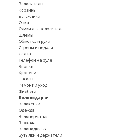
Велосипеды
Корзины
Багажники
Очки
Сумки для велосипеда
Шлемы
Обмотка и рули
Стрепы и педали
Седла
Телефон на руле
Звонки
Хранение
Насосы
Ремонт и уход
Фидбеги
Велоподарки
Велокепки
Одежда
Велоперчатки
Зеркала
Велоподвязка
Бутылки и держатели