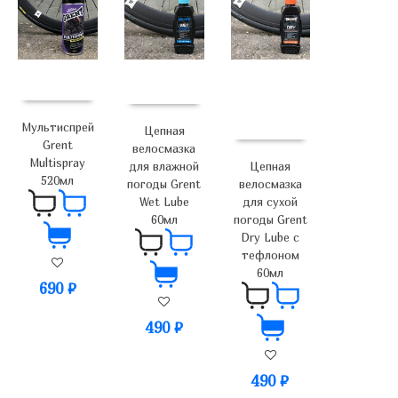
Мультиспрей
Цепная
Grent
велосмазка
Multispray
для влажной
Цепная
520мл
погоды Grent
велосмазка
Wet Lube
для сухой
60мл
погоды Grent
Dry Lube с
тефлоном
60мл
690
₽
490
₽
490
₽