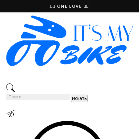
🚵‍♀️ ONE LOVE 🚴‍♀️
Искать