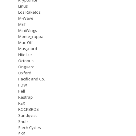
Linus
Los Raketos
M-Wave
MET
MiniWings
Montegrappa
Muc-Off
Musguard
Nite Ize
Octopus
Onguard
Oxford
Pacific and Co.
PDW
Pell
Restrap
REX
ROCKBROS
Sandqvist
Shulz
Siech Cycles
SKS