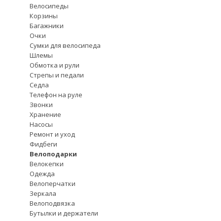
Велосипеды
Корзины
Багажники
Очки
Сумки для велосипеда
Шлемы
Обмотка и рули
Стрепы и педали
Седла
Телефон на руле
Звонки
Хранение
Насосы
Ремонт и уход
Фидбеги
Велоподарки
Велокепки
Одежда
Велоперчатки
Зеркала
Велоподвязка
Бутылки и держатели