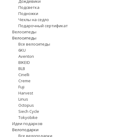
Дождевики
Подсветка
Подножки
Чехлы на седло
Подарочный сертификат
Велосипеды
Велосипеды
Все велосипеды
6KU
Aventon
BIKEID
BLB
Cinelli
Creme
Fuji
Harvest
Linus
Octopus
Siech Cycle
Tokyobike
Идеи подарков
Велоподарки
Все велоподарки