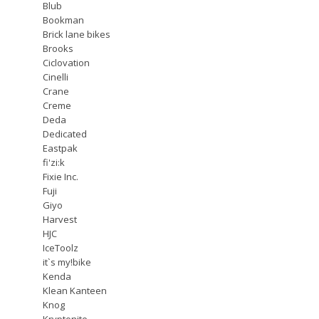
Blub
Bookman
Brick lane bikes
Brooks
Ciclovation
Cinelli
Crane
Creme
Deda
Dedicated
Eastpak
fi'zi:k
Fixie Inc.
Fuji
Giyo
Harvest
HJC
IceToolz
it`s my!bike
Kenda
Klean Kanteen
Knog
Kryptonite