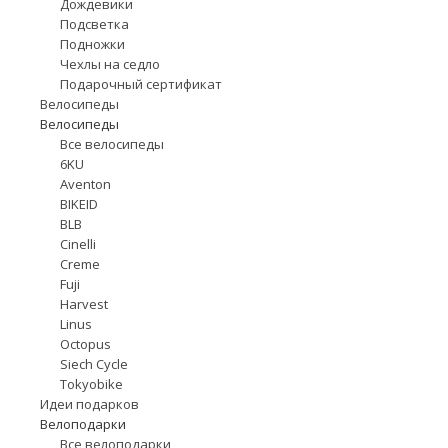
Дождевики
Подсветка
Подножки
Чехлы на седло
Подарочный сертификат
Велосипеды
Велосипеды
Все велосипеды
6KU
Aventon
BIKEID
BLB
Cinelli
Creme
Fuji
Harvest
Linus
Octopus
Siech Cycle
Tokyobike
Идеи подарков
Велоподарки
Все велоподарки