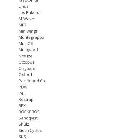
Linus
Los Raketos
M-Wave
MET
MiniWings
Montegrappa
Muc-Off
Musguard
Nite Ize
Octopus
Onguard
Oxford
Pacific and Co.
PDW
Pell
Restrap
REX
ROCKBROS
Sandqvist
Shulz
Siech Cycles
SKS