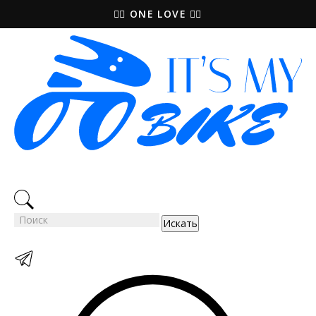
🚵‍♀️ ONE LOVE 🚴‍♀️
Искать