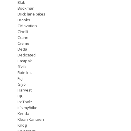
Blub
Bookman
Brick lane bikes
Brooks
Ciclovation
Cinelli
Crane
Creme
Deda
Dedicated
Eastpak
fi'zi:k
Fixie Inc.
Fuji
Giyo
Harvest
HJC
IceToolz
it`s my!bike
Kenda
Klean Kanteen
Knog
Kryptonite