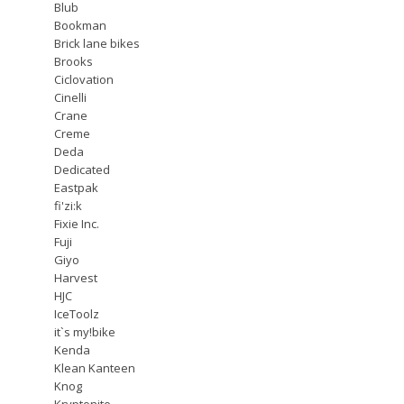
Blub
Bookman
Brick lane bikes
Brooks
Ciclovation
Cinelli
Crane
Creme
Deda
Dedicated
Eastpak
fi'zi:k
Fixie Inc.
Fuji
Giyo
Harvest
HJC
IceToolz
it`s my!bike
Kenda
Klean Kanteen
Knog
Kryptonite