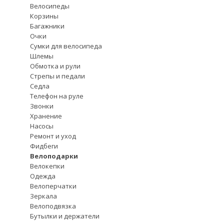
Велосипеды
Корзины
Багажники
Очки
Сумки для велосипеда
Шлемы
Обмотка и рули
Стрепы и педали
Седла
Телефон на руле
Звонки
Хранение
Насосы
Ремонт и уход
Фидбеги
Велоподарки
Велокепки
Одежда
Велоперчатки
Зеркала
Велоподвязка
Бутылки и держатели