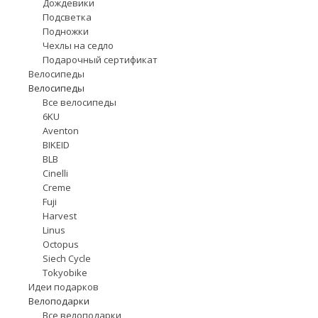
Дождевики
Подсветка
Подножки
Чехлы на седло
Подарочный сертификат
Велосипеды
Велосипеды
Все велосипеды
6KU
Aventon
BIKEID
BLB
Cinelli
Creme
Fuji
Harvest
Linus
Octopus
Siech Cycle
Tokyobike
Идеи подарков
Велоподарки
Все велоподарки