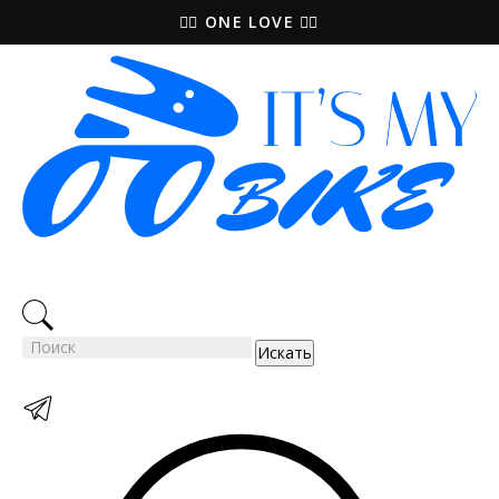
🚵‍♀️ ONE LOVE 🚴‍♀️
Искать