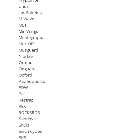
Linus
Los Raketos
M-Wave
MET
MiniWings
Montegrappa
Muc-Off
Musguard
Nite Ize
Octopus
Onguard
Oxford
Pacific and Co.
PDW
Pell
Restrap
REX
ROCKBROS
Sandqvist
Shulz
Siech Cycles
SKS