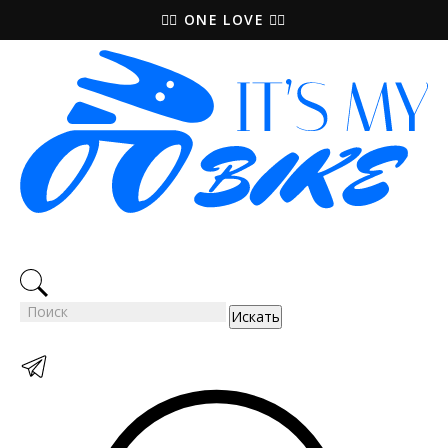
🚵‍♀️ ONE LOVE 🚴‍♀️
Искать