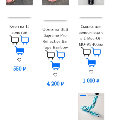
Ключ на 15
Смазка для
Обмотка BLB
золотой
велосипеда 6
Supreme Pro
в 1 Muc-Off
Reflective Bar
MO-94 400мл
Tape Rainbow
550
₽
1 000
₽
4 200
₽