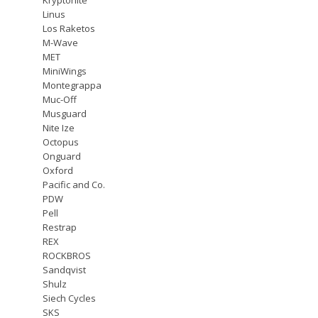
Linus
Los Raketos
M-Wave
MET
MiniWings
Montegrappa
Muc-Off
Musguard
Nite Ize
Octopus
Onguard
Oxford
Pacific and Co.
PDW
Pell
Restrap
REX
ROCKBROS
Sandqvist
Shulz
Siech Cycles
SKS