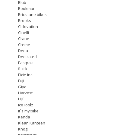
Blub
Bookman
Brick lane bikes
Brooks
Ciclovation
Cinelli
Crane
Creme
Deda
Dedicated
Eastpak
fi'zi:k
Fixie Inc.
Fuji
Giyo
Harvest
HJC
IceToolz
it`s my!bike
Kenda
Klean Kanteen
Knog
Kryptonite