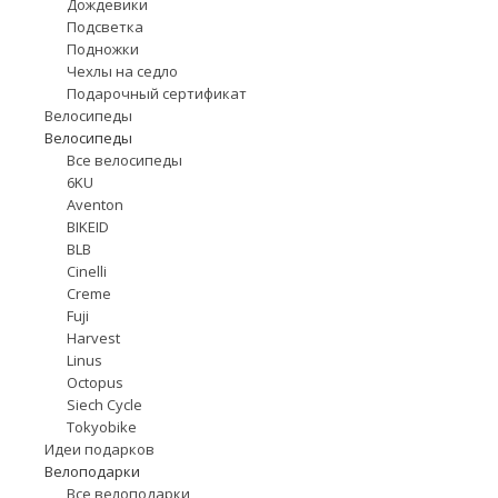
Дождевики
Подсветка
Подножки
Чехлы на седло
Подарочный сертификат
Велосипеды
Велосипеды
Все велосипеды
6KU
Aventon
BIKEID
BLB
Cinelli
Creme
Fuji
Harvest
Linus
Octopus
Siech Cycle
Tokyobike
Идеи подарков
Велоподарки
Все велоподарки