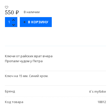
550
₽
В наличии
В КОРЗИНУ
Ключи от райских врат вчера
Пропали чудом у Петра
Ключ на 15 мм. Синий хром.
Бренд
it`s my!bike
Код товара
18812