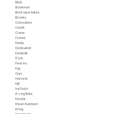
Blub
Bookman
Brick lane bikes
Brooks
Ciclovation
Cinelli
Crane
Creme
Deda
Dedicated
Eastpak
fi'zi:k
Fixie Inc.
Fuji
Giyo
Harvest
HJC
IceToolz
it`s my!bike
Kenda
Klean Kanteen
Knog
Kryptonite