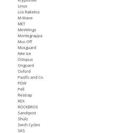
Linus
Los Raketos
M-Wave
MET
MiniWings
Montegrappa
Muc-Off
Musguard
Nite Ize
Octopus
Onguard
Oxford
Pacific and Co.
PDW
Pell
Restrap
REX
ROCKBROS
Sandqvist
Shulz
Siech Cycles
SKS