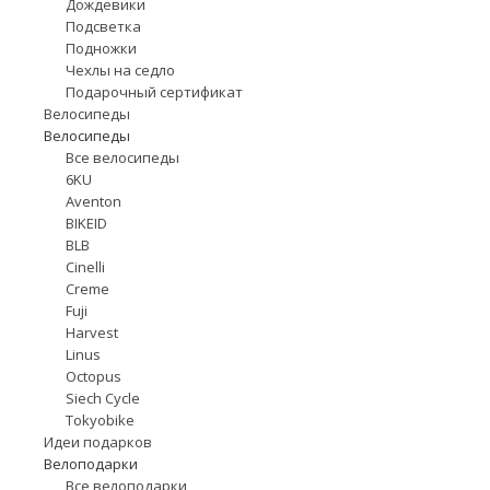
Дождевики
Подсветка
Подножки
Чехлы на седло
Подарочный сертификат
Велосипеды
Велосипеды
Все велосипеды
6KU
Aventon
BIKEID
BLB
Cinelli
Creme
Fuji
Harvest
Linus
Octopus
Siech Cycle
Tokyobike
Идеи подарков
Велоподарки
Все велоподарки