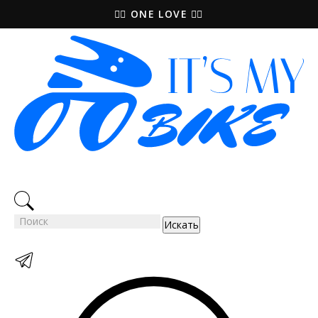
🚵‍♀️ ONE LOVE 🚴‍♀️
Искать