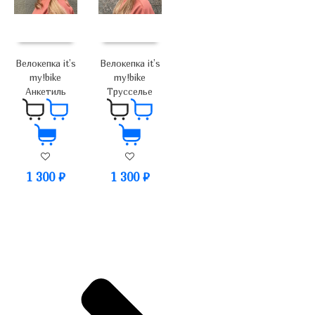
Велокепка it’s
Велокепка it’s
my!bike
my!bike
Анкетиль
Трусселье
1 300
₽
1 300
₽