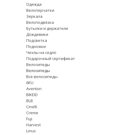
Одежда
Велоперчатки
Зеркала
Велоподвязка
Бутылки и держатели
Дождевики
Подсветка
Подножки
Чехлы на седло
Подарочный сертификат
Велосипеды
Велосипеды
Все велосипеды
6KU
Aventon
BIKEID
BLB
Cinelli
Creme
Fuji
Harvest
Linus