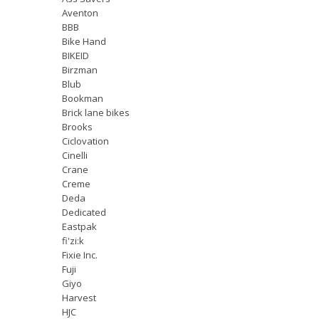
Aventon
BBB
Bike Hand
BIKEID
Birzman
Blub
Bookman
Brick lane bikes
Brooks
Ciclovation
Cinelli
Crane
Creme
Deda
Dedicated
Eastpak
fi'zi:k
Fixie Inc.
Fuji
Giyo
Harvest
HJC