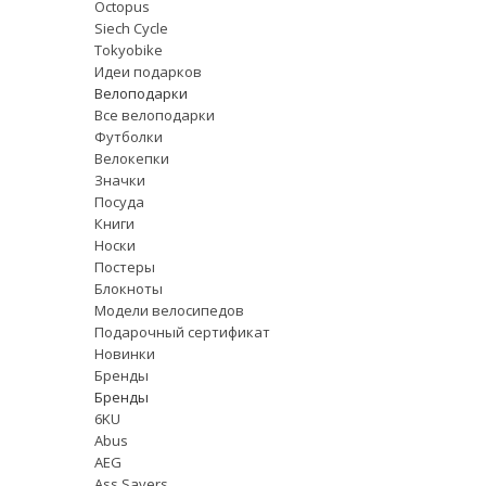
Octopus
Siech Cycle
Tokyobike
Идеи подарков
Велоподарки
Все велоподарки
Футболки
Велокепки
Значки
Посуда
Книги
Носки
Постеры
Блокноты
Модели велосипедов
Подарочный сертификат
Новинки
Бренды
Бренды
6KU
Abus
AEG
Ass Savers