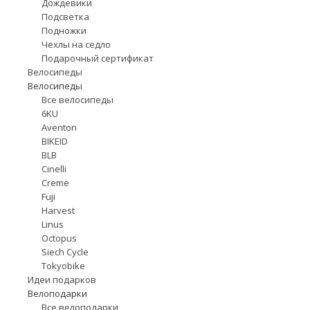
Дождевики
Подсветка
Подножки
Чехлы на седло
Подарочный сертификат
Велосипеды
Велосипеды
Все велосипеды
6KU
Aventon
BIKEID
BLB
Cinelli
Creme
Fuji
Harvest
Linus
Octopus
Siech Cycle
Tokyobike
Идеи подарков
Велоподарки
Все велоподарки