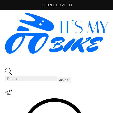
🚵‍♀️ ONE LOVE 🚴‍♀️
Искать