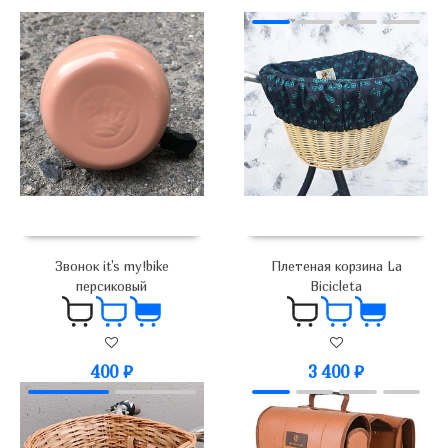
Звонок it's my!bike
Плетеная корзина La
персиковый
Bicicleta
400
₽
3 400
₽