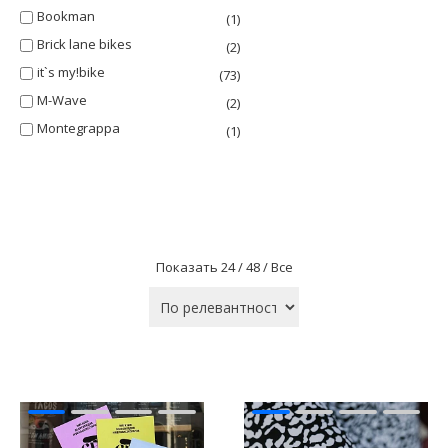
Bookman
(1)
Brick lane bikes
(2)
it`s my!bike
(73)
M-Wave
(2)
Montegrappa
(1)
Показать
24 /
48 /
Все