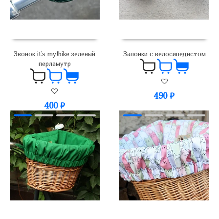
Звонок it's my!bike зеленый
Запонки с велосипедистом
перламутр
490
₽
400
₽