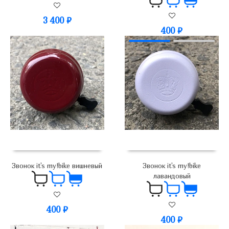
3 400
₽
400
₽
Звонок it's my!bike вишневый
Звонок it's my!bike
лавандовый
400
₽
400
₽