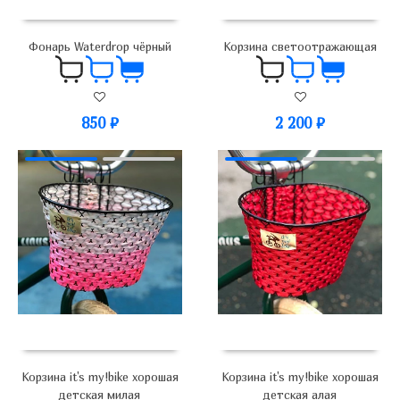
Фонарь Waterdrop чёрный
Корзина светоотражающая
850
₽
2 200
₽
Корзина it's my!bike хорошая
Корзина it's my!bike хорошая
детская милая
детская алая