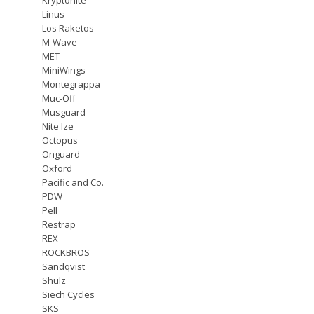
Linus
Los Raketos
M-Wave
MET
MiniWings
Montegrappa
Muc-Off
Musguard
Nite Ize
Octopus
Onguard
Oxford
Pacific and Co.
PDW
Pell
Restrap
REX
ROCKBROS
Sandqvist
Shulz
Siech Cycles
SKS