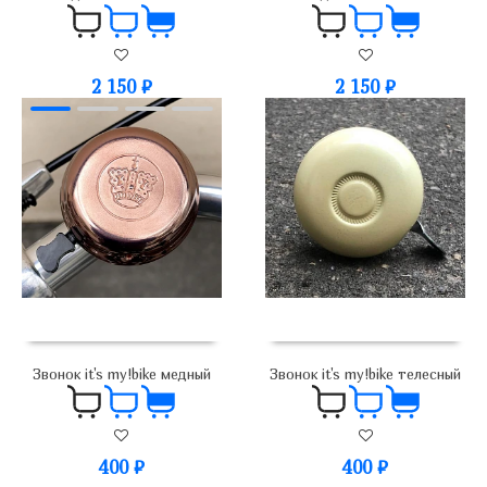
2 150
₽
2 150
₽
Звонок it's my!bike телесный
Звонок it's my!bike медный
400
₽
400
₽