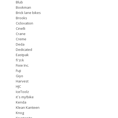
Blub
Bookman
Brick lane bikes
Brooks
Ciclovation
Cinelli
Crane
Creme
Deda
Dedicated
Eastpak
fi'zi:k
Fixie Inc.
Fuji
Giyo
Harvest
HJC
IceToolz
it`s my!bike
Kenda
Klean Kanteen
Knog
Kryptonite