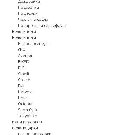
Дождевики
Подсветка
Подножки
Чехлы на седло
Подарочный сертификат
Велосипеды
Велосипеды
Все велосипеды
6KU
Aventon
BIKEID
BLB
Cinelli
Creme
Fuji
Harvest
Linus
Octopus
Siech Cycle
Tokyobike
Идеи подарков
Велоподарки
Все велоподарки