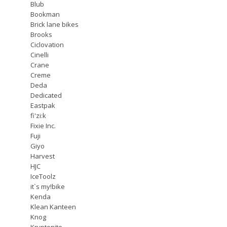
Blub
Bookman
Brick lane bikes
Brooks
Ciclovation
Cinelli
Crane
Creme
Deda
Dedicated
Eastpak
fi'zi:k
Fixie Inc.
Fuji
Giyo
Harvest
HJC
IceToolz
it`s my!bike
Kenda
Klean Kanteen
Knog
Kryptonite