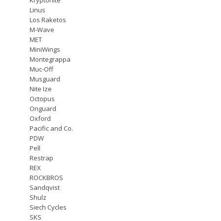
Linus
Los Raketos
M-Wave
MET
MiniWings
Montegrappa
Muc-Off
Musguard
Nite Ize
Octopus
Onguard
Oxford
Pacific and Co.
PDW
Pell
Restrap
REX
ROCKBROS
Sandqvist
Shulz
Siech Cycles
SKS