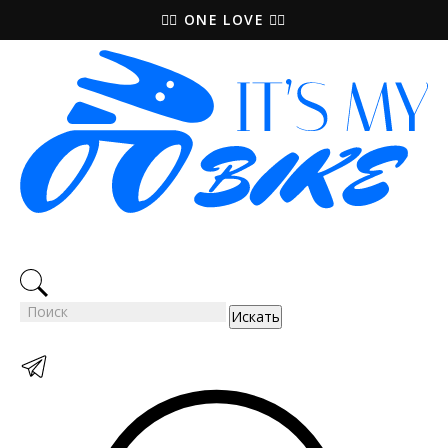
🚵‍♀️ ONE LOVE 🚴‍♀️
Искать