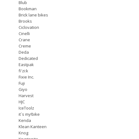
Blub
Bookman
Brick lane bikes
Brooks
Ciclovation
Cinelli
Crane
Creme
Deda
Dedicated
Eastpak
fi'zi:k
Fixie Inc.
Fuji
Giyo
Harvest
HJC
IceToolz
it`s my!bike
Kenda
Klean Kanteen
Knog
Kryptonite