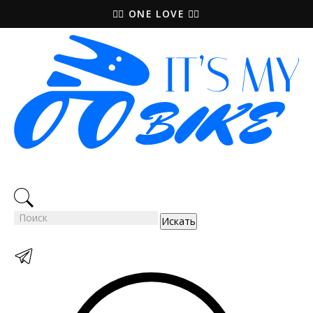
🚵‍♀️ ONE LOVE 🚴‍♀️
Искать