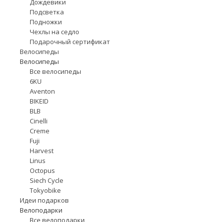
Дождевики
Подсветка
Подножки
Чехлы на седло
Подарочный сертификат
Велосипеды
Велосипеды
Все велосипеды
6KU
Aventon
BIKEID
BLB
Cinelli
Creme
Fuji
Harvest
Linus
Octopus
Siech Cycle
Tokyobike
Идеи подарков
Велоподарки
Все велоподарки