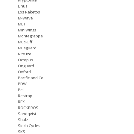
Linus
Los Raketos
M-Wave
MET
MiniWings
Montegrappa
Muc-Off
Musguard
Nite Ize
Octopus
Onguard
Oxford
Pacific and Co.
PDW
Pell
Restrap
REX
ROCKBROS
Sandqvist
Shulz
Siech Cycles
SKS