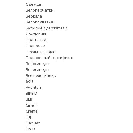
Одежда
Велоперчатки
Зеркала
Велоподвязка
Бутылки и держатели
Дождевики
Подсветка
Подножки
Чехлы на седло
Подарочный сертификат
Велосипеды
Велосипеды
Все велосипеды
6KU
Aventon
BIKEID
BLB
Cinelli
Creme
Fuji
Harvest
Linus