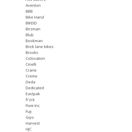
Aventon
BBB
Bike Hand
BIKEID
Birzman
Blub
Bookman
Brick lane bikes
Brooks
Ciclovation
Cinelli
Crane
Creme
Deda
Dedicated
Eastpak
fi'zi:k
Fixie Inc.
Fuji
Giyo
Harvest
HJC