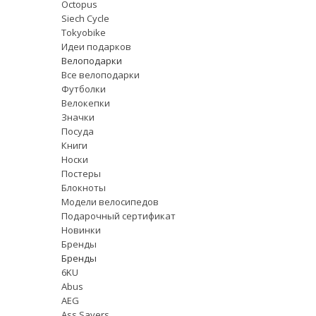
Octopus
Siech Cycle
Tokyobike
Идеи подарков
Велоподарки
Все велоподарки
Футболки
Велокепки
Значки
Посуда
Книги
Носки
Постеры
Блокноты
Модели велосипедов
Подарочный сертификат
Новинки
Бренды
Бренды
6KU
Abus
AEG
Ass Savers