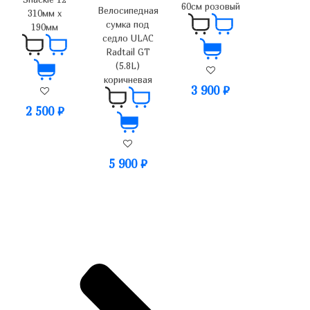
60см розовый
Велосипедная
310мм х
сумка под
190мм
седло ULAC
Radtail GT
(5.8L)
коричневая
3 900
₽
2 500
₽
5 900
₽