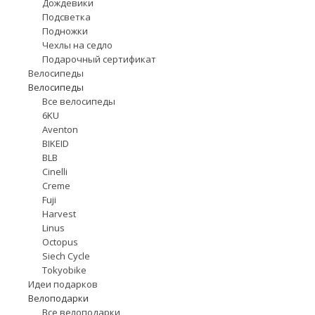
Дождевики
Подсветка
Подножки
Чехлы на седло
Подарочный сертификат
Велосипеды
Велосипеды
Все велосипеды
6KU
Aventon
BIKEID
BLB
Cinelli
Creme
Fuji
Harvest
Linus
Octopus
Siech Cycle
Tokyobike
Идеи подарков
Велоподарки
Все велоподарки