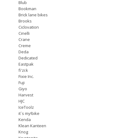
Blub
Bookman
Brick lane bikes
Brooks
Ciclovation
Cinelli
Crane
Creme
Deda
Dedicated
Eastpak
fi'zi:k
Fixie Inc.
Fuji
Giyo
Harvest
HJC
IceToolz
it`s my!bike
Kenda
Klean Kanteen
Knog
Kryptonite