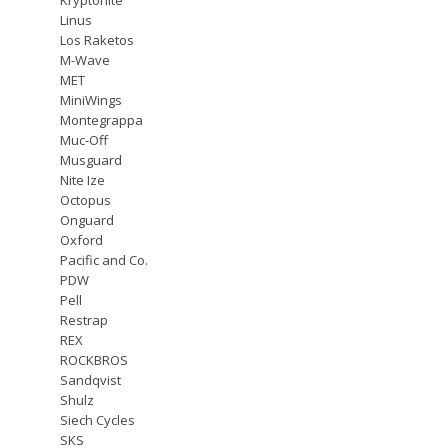
Linus
Los Raketos
M-Wave
MET
MiniWings
Montegrappa
Muc-Off
Musguard
Nite Ize
Octopus
Onguard
Oxford
Pacific and Co.
PDW
Pell
Restrap
REX
ROCKBROS
Sandqvist
Shulz
Siech Cycles
SKS