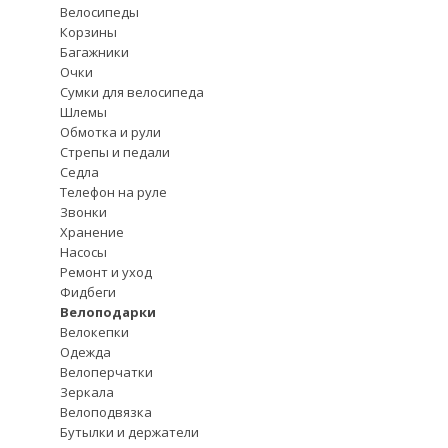
Велосипеды
Корзины
Багажники
Очки
Сумки для велосипеда
Шлемы
Обмотка и рули
Стрепы и педали
Седла
Телефон на руле
Звонки
Хранение
Насосы
Ремонт и уход
Фидбеги
Велоподарки
Велокепки
Одежда
Велоперчатки
Зеркала
Велоподвязка
Бутылки и держатели