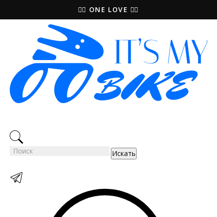
🚵‍♀️ ONE LOVE 🚴‍♀️
Искать