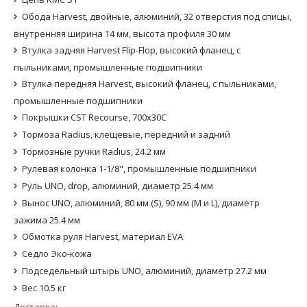
Обода Harvest, двойные, алюминий, 32 отверстия под спицы,
внутренняя ширина 14 мм, высота профиля 30 мм
Втулка задняя Harvest Flip-Flop, высокий фланец, с
пыльниками, промышленные подшипники
Втулка передняя Harvest, высокий фланец, с пыльниками,
промышленные подшипники
Покрышки CST Recourse, 700x30С
Тормоза Radius, клещевые, передний и задний
Тормозные ручки Radius, 24.2 мм
Рулевая колонка 1-1/8", промышленные подшипники
Руль UNO, drop, алюминий, диаметр 25.4 мм
Вынос UNO, алюминий, 80 мм (S), 90 мм (M и L), диаметр
зажима 25.4 мм
Обмотка руля Harvest, материал EVA
Седло Эко-кожа
Подседельный штырь UNO, алюминий, диаметр 27.2 мм
Вес 10.5 кг
Доставка: