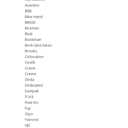
Aventon
BBB
Bike Hand
BIKEID
Birzman
Blub
Bookman
Brick lane bikes
Brooks
Ciclovation
Cinelli
Crane
Creme
Deda
Dedicated
Eastpak
fi'zi:k
Fixie Inc.
Fuji
Giyo
Harvest
HJC