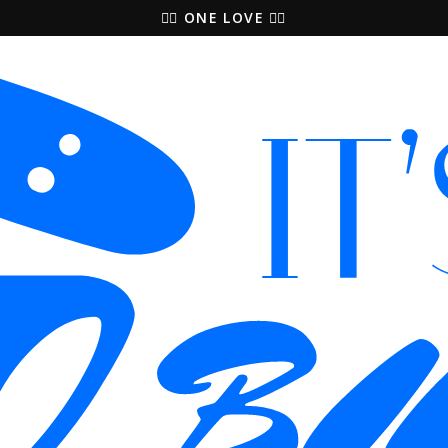
🚵‍♀️ ONE LOVE 🚴‍♀️