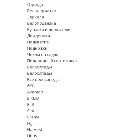
Одежда
Велоперчатки
Зеркала
Велоподвязка
Бутылки и держатели
Дождевики
Подсветка
Подножки
Чехлы на седло
Подарочный сертификат
Велосипеды
Велосипеды
Все велосипеды
6KU
Aventon
BIKEID
BLB
Cinelli
Creme
Fuji
Harvest
Linus