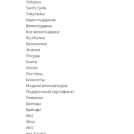
Octopus
Siech Cycle
Tokyobike
Идеи подарков
Велоподарки
Все велоподарки
Футболки
Велокепки
Значки
Посуда
Книги
Носки
Постеры
Блокноты
Модели велосипедов
Подарочный сертификат
Новинки
Бренды
Бренды
6KU
Abus
AEG
Ass Savers