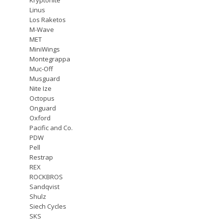
Linus
Los Raketos
M-Wave
MET
MiniWings
Montegrappa
Muc-Off
Musguard
Nite Ize
Octopus
Onguard
Oxford
Pacific and Co.
PDW
Pell
Restrap
REX
ROCKBROS
Sandqvist
Shulz
Siech Cycles
SKS