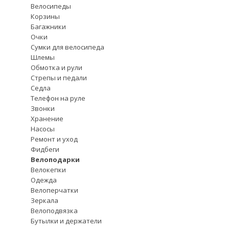
Велосипеды
Корзины
Багажники
Очки
Сумки для велосипеда
Шлемы
Обмотка и рули
Стрепы и педали
Седла
Телефон на руле
Звонки
Хранение
Насосы
Ремонт и уход
Фидбеги
Велоподарки
Велокепки
Одежда
Велоперчатки
Зеркала
Велоподвязка
Бутылки и держатели