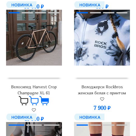
650
₽
99 000
₽
Велосипед Harvest Crop
Велоджерси Rockbros
Champagne XL 61
женская белая с принтом
7 900
₽
46 900
₽