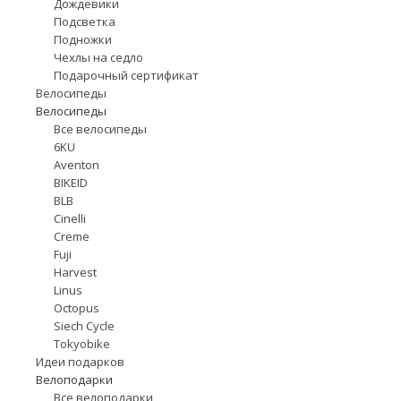
Дождевики
Подсветка
Подножки
Чехлы на седло
Подарочный сертификат
Велосипеды
Велосипеды
Все велосипеды
6KU
Aventon
BIKEID
BLB
Cinelli
Creme
Fuji
Harvest
Linus
Octopus
Siech Cycle
Tokyobike
Идеи подарков
Велоподарки
Все велоподарки