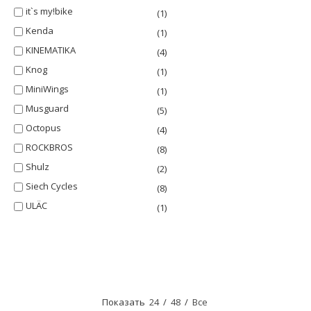
it`s my!bike
(1)
Kenda
(1)
KINEMATIKA
(4)
Knog
(1)
MiniWings
(1)
Musguard
(5)
Octopus
(4)
ROCKBROS
(8)
Shulz
(2)
Siech Cycles
(8)
ULÄC
(1)
Показать
24
/
48
/
Все