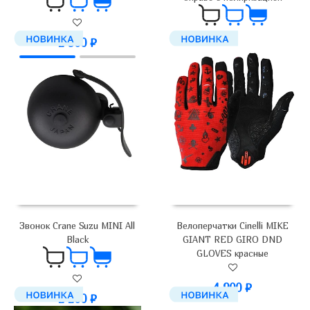
2 900
₽
3 500
₽
Велоперчатки Cinelli MIKE
Звонок Crane Suzu MINI All
GIANT RED GIRO DND
Black
GLOVES красные
4 900
₽
2 200
₽