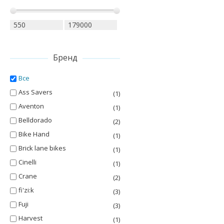
Бренд
Все
Ass Savers
(1)
Aventon
(1)
Belldorado
(2)
Bike Hand
(1)
Brick lane bikes
(1)
Cinelli
(1)
Crane
(2)
fi'zi:k
(3)
Fuji
(3)
Harvest
(1)