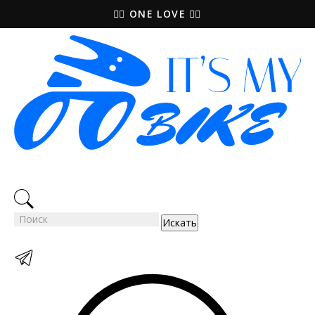
🚵‍♀️ ONE LOVE 🚴‍♀️
Искать