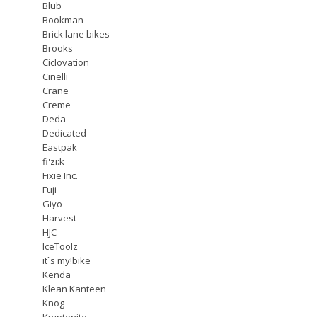
Blub
Bookman
Brick lane bikes
Brooks
Ciclovation
Cinelli
Crane
Creme
Deda
Dedicated
Eastpak
fi'zi:k
Fixie Inc.
Fuji
Giyo
Harvest
HJC
IceToolz
it`s my!bike
Kenda
Klean Kanteen
Knog
Kryptonite