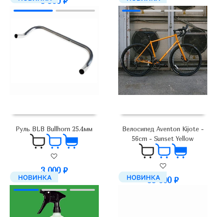
5 900
₽
4 200
₽
Руль BLB Bullhorn 25.4мм
Велосипед Aventon Kijote -
56cm - Sunset Yellow
3 000
₽
99 000
₽