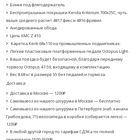
Бонки под флягодержатель
Беспроигрышные покрышки Kenda Kriterium 700x25C, чуть
выше среднего расчет 4817 фикс и 4816 фривил.
Анодированные обода.
Цепь KMC Z 410
Каретка Kenli 68x110 на промышленных подшипниках.
Легкие пластиковые платформенные педали Octopus Light .
Ваша поездка будет безопасной, благодаря переднему
тормозу Octopus 47-59, входящему в комплектацию.
Вес 8.68 кг в размере 55 без педалей и тормоза.
Доставка:
Доставка в Москве — 1200₽
Самовывоз из нашего шоурума в Москве — бесплатно
Самовывоз из нашего шоурума в Петербурге (наб. канала
Грибоедова, 71) велосипеда в коробке (собирается легко) —
1200₽
В любой другой город по тарифам СДЭКа по полной
предоплате 1500-3500₽