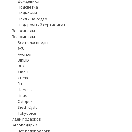
Дождевики
Подсветка
Подножки
Чехлы на седло
Подарочный сертификат
Велосипеды
Велосипеды
Все велосипеды
6KU
Aventon
BIKEID
BLB
Cinelli
Creme
Fuji
Harvest
Linus
Octopus
Siech Cycle
Tokyobike
Идеи подарков
Велоподарки
Все велоподарки