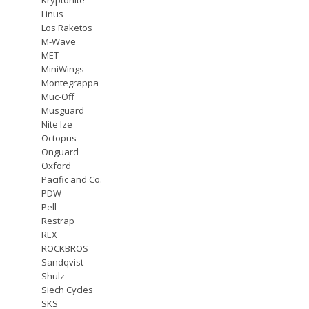
Linus
Los Raketos
M-Wave
MET
MiniWings
Montegrappa
Muc-Off
Musguard
Nite Ize
Octopus
Onguard
Oxford
Pacific and Co.
PDW
Pell
Restrap
REX
ROCKBROS
Sandqvist
Shulz
Siech Cycles
SKS