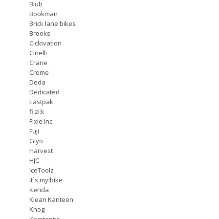
Blub
Bookman
Brick lane bikes
Brooks
Ciclovation
Cinelli
Crane
Creme
Deda
Dedicated
Eastpak
fi'zi:k
Fixie Inc.
Fuji
Giyo
Harvest
HJC
IceToolz
it`s my!bike
Kenda
Klean Kanteen
Knog
Kryptonite