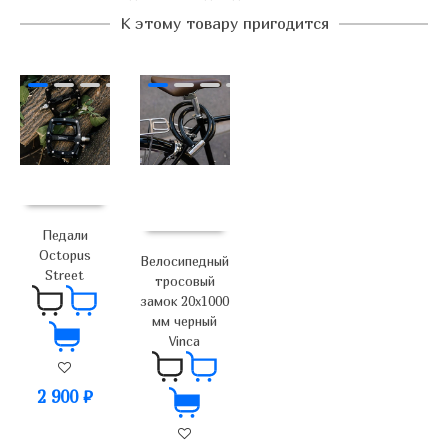
К этому товару пригодится
Педали
Octopus
Велосипедный
Street
тросовый
замок 20х1000
мм черный
Vinca
2 900
₽