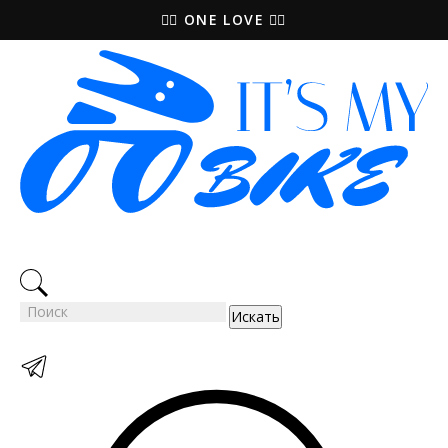
🚵‍♀️ ONE LOVE 🚴‍♀️
Искать