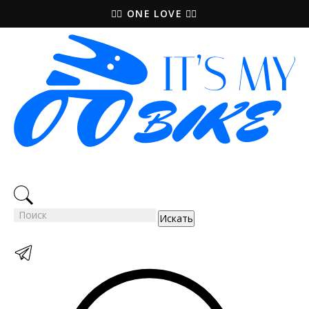
🚵‍♀️ ONE LOVE 🚴‍♀️
Искать