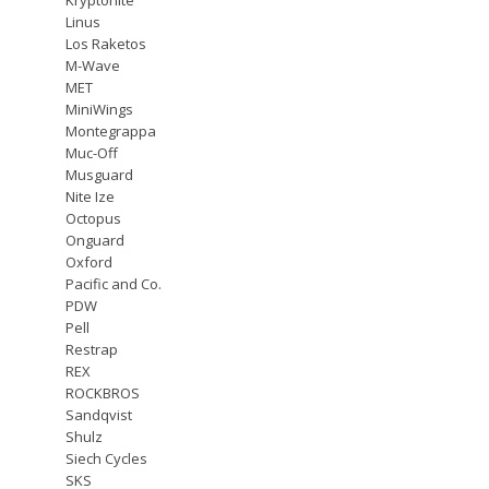
Linus
Los Raketos
M-Wave
MET
MiniWings
Montegrappa
Muc-Off
Musguard
Nite Ize
Octopus
Onguard
Oxford
Pacific and Co.
PDW
Pell
Restrap
REX
ROCKBROS
Sandqvist
Shulz
Siech Cycles
SKS