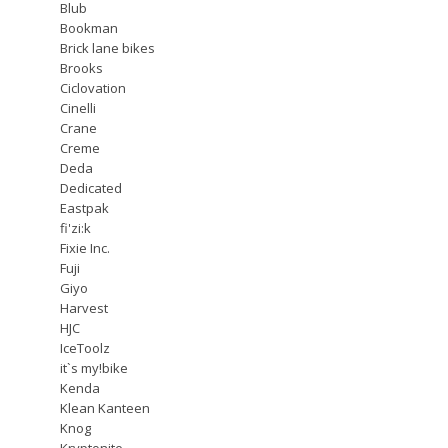
Blub
Bookman
Brick lane bikes
Brooks
Ciclovation
Cinelli
Crane
Creme
Deda
Dedicated
Eastpak
fi'zi:k
Fixie Inc.
Fuji
Giyo
Harvest
HJC
IceToolz
it`s my!bike
Kenda
Klean Kanteen
Knog
Kryptonite