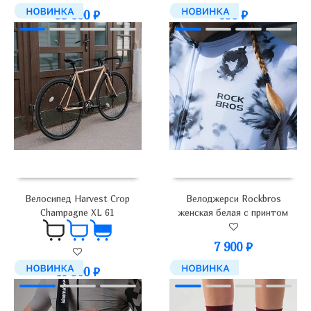
650
₽
99 000
₽
Велосипед Harvest Crop
Велоджерси Rockbros
Champagne XL 61
женская белая с принтом
7 900
₽
46 900
₽