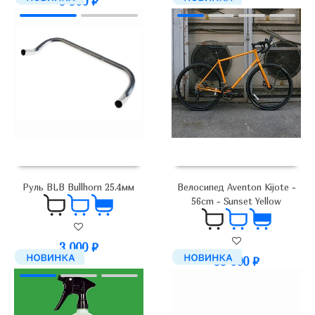
5 900
₽
4 200
₽
Руль BLB Bullhorn 25.4мм
Велосипед Aventon Kijote -
56cm - Sunset Yellow
3 000
₽
99 000
₽