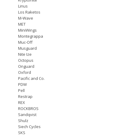
Linus
Los Raketos
M-Wave
MET
MiniWings
Montegrappa
Muc-Off
Musguard
Nite Ize
Octopus
Onguard
Oxford
Pacific and Co.
PDW
Pell
Restrap
REX
ROCKBROS
Sandqvist
Shulz
Siech Cycles
SKS