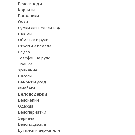
Велосипеды
Корзины
Багажники
Очки
Сумки для велосипеда
Шлемы
Обмотка и рули
Стрепы и педали
Седла
Телефон на руле
Звонки
Хранение
Насосы
Ремонт и уход
Фидбеги
Велоподарки
Велокепки
Одежда
Велоперчатки
Зеркала
Велоподвязка
Бутылки и держатели