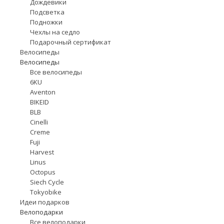
Дождевики
Подсветка
Подножки
Чехлы на седло
Подарочный сертификат
Велосипеды
Велосипеды
Все велосипеды
6KU
Aventon
BIKEID
BLB
Cinelli
Creme
Fuji
Harvest
Linus
Octopus
Siech Cycle
Tokyobike
Идеи подарков
Велоподарки
Все велоподарки