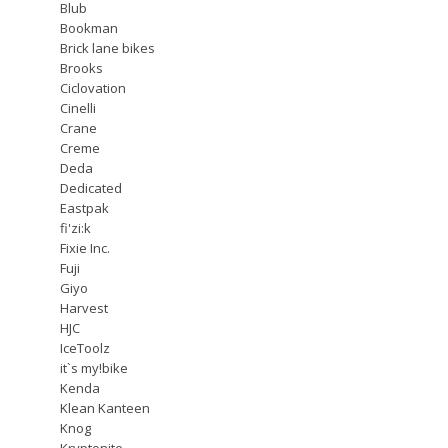
Blub
Bookman
Brick lane bikes
Brooks
Ciclovation
Cinelli
Crane
Creme
Deda
Dedicated
Eastpak
fi'zi:k
Fixie Inc.
Fuji
Giyo
Harvest
HJC
IceToolz
it`s my!bike
Kenda
Klean Kanteen
Knog
Kryptonite