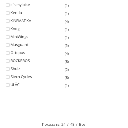
it`s my!bike
(1)
Kenda
(1)
KINEMATIKA
(4)
Knog
(1)
MiniWings
(1)
Musguard
(5)
Octopus
(4)
ROCKBROS
(8)
Shulz
(2)
Siech Cycles
(8)
ULÄC
(1)
Показать
24
/
48
/
Все