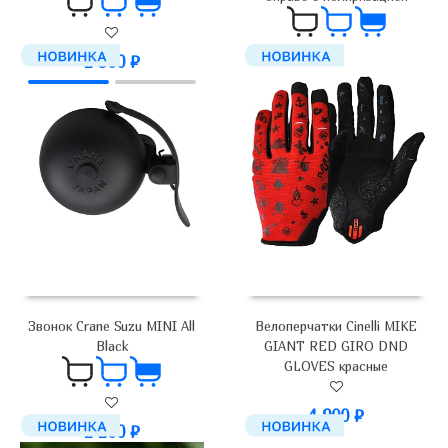
2 900
₽
3 500
₽
Велоперчатки Cinelli MIKE
Звонок Crane Suzu MINI All
GIANT RED GIRO DND
Black
GLOVES красные
4 900
₽
2 200
₽