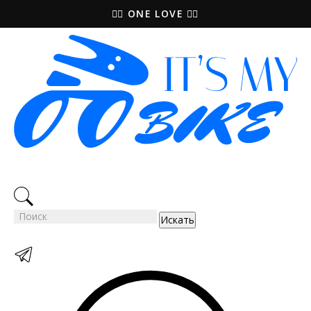
🚵‍♀️ ONE LOVE 🚴‍♀️
Искать