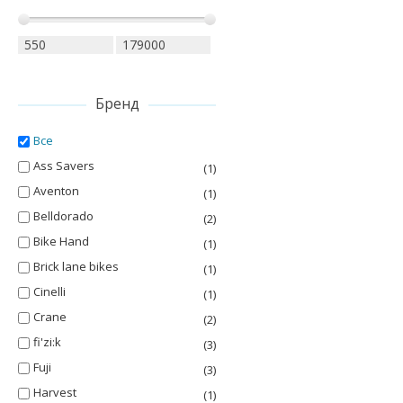
Бренд
Все
Ass Savers
(1)
Aventon
(1)
Belldorado
(2)
Bike Hand
(1)
Brick lane bikes
(1)
Cinelli
(1)
Crane
(2)
fi'zi:k
(3)
Fuji
(3)
Harvest
(1)