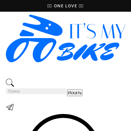
🚵‍♀️ ONE LOVE 🚴‍♀️
Искать