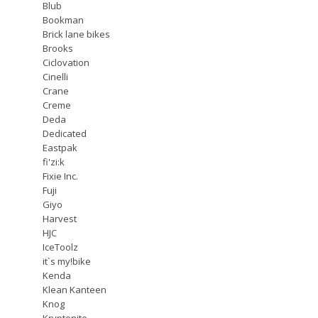
Blub
Bookman
Brick lane bikes
Brooks
Ciclovation
Cinelli
Crane
Creme
Deda
Dedicated
Eastpak
fi'zi:k
Fixie Inc.
Fuji
Giyo
Harvest
HJC
IceToolz
it`s my!bike
Kenda
Klean Kanteen
Knog
Kryptonite