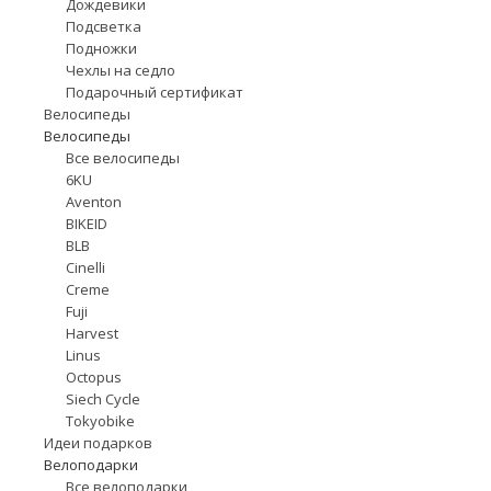
Дождевики
Подсветка
Подножки
Чехлы на седло
Подарочный сертификат
Велосипеды
Велосипеды
Все велосипеды
6KU
Aventon
BIKEID
BLB
Cinelli
Creme
Fuji
Harvest
Linus
Octopus
Siech Cycle
Tokyobike
Идеи подарков
Велоподарки
Все велоподарки