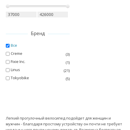
Бренд
Все
Creme
(3)
Fixie Inc.
(1)
Linus
(21)
Tokyobike
(5)
Легкий прогулочный велосипед подойдет для женщин и
мужчин - благодаря простому устройству он почти не требует
ухода и у него почти нечему ломаться. Возможна бесплатная