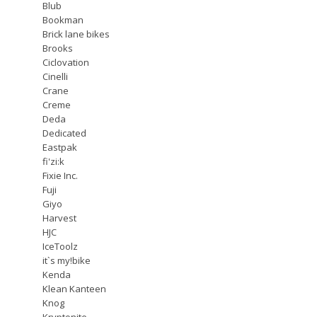
Blub
Bookman
Brick lane bikes
Brooks
Ciclovation
Cinelli
Crane
Creme
Deda
Dedicated
Eastpak
fi'zi:k
Fixie Inc.
Fuji
Giyo
Harvest
HJC
IceToolz
it`s my!bike
Kenda
Klean Kanteen
Knog
Kryptonite