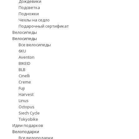
Дождевики
Подсветка
Подножки
Чехлы на седло
Подарочный сертификат
Велосипеды
Велосипеды
Все велосипеды
6KU
Aventon
BIKEID
BLB
Cinelli
Creme
Fuji
Harvest
Linus
Octopus
Siech Cycle
Tokyobike
Идеи подарков
Велоподарки
Все велоподарки