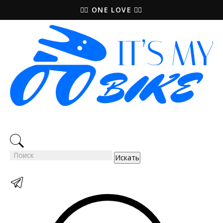
🚵‍♀️ ONE LOVE 🚴‍♀️
Искать