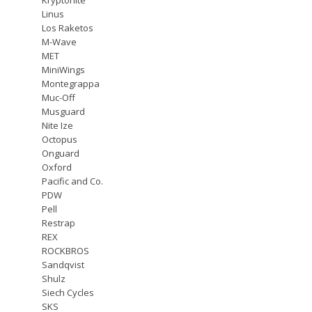
Linus
Los Raketos
M-Wave
MET
MiniWings
Montegrappa
Muc-Off
Musguard
Nite Ize
Octopus
Onguard
Oxford
Pacific and Co.
PDW
Pell
Restrap
REX
ROCKBROS
Sandqvist
Shulz
Siech Cycles
SKS