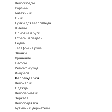
Велосипеды
Корзины
Багажники
Очки
Сумки для велосипеда
Шлемы
Обмотка и рули
Стрепы и педали
Седла
Телефон на руле
Звонки
Хранение
Насосы
Ремонт и уход
Фидбеги
Велоподарки
Велокепки
Одежда
Велоперчатки
Зеркала
Велоподвязка
Бутылки и держатели