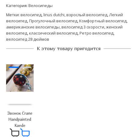
Категория:
Велосипеды
Метки:
велосипед
,
linus dutchi
,
взрослый велосипед
,
Легкий
велосипед
,
Прогулочный велосипед
,
Комфортный велосипед
,
американские велосипеды
,
велосипед 3 скорости
,
женский
велосипед
,
классический велосипед
,
Ретро велосипед
,
велосипед 28 дюймов
К этому товару пригодится
Звонок Crane
Handpainted
Kaede