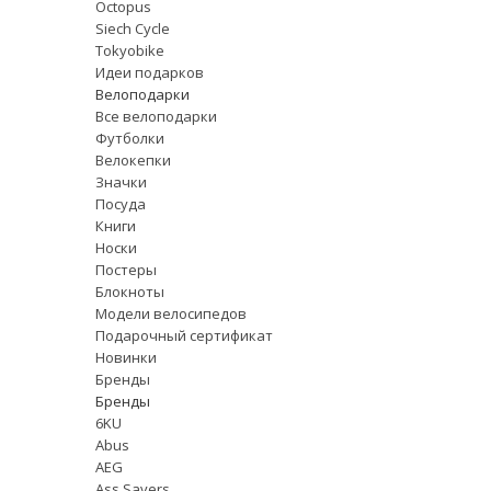
Octopus
Siech Cycle
Tokyobike
Идеи подарков
Велоподарки
Все велоподарки
Футболки
Велокепки
Значки
Посуда
Книги
Носки
Постеры
Блокноты
Модели велосипедов
Подарочный сертификат
Новинки
Бренды
Бренды
6KU
Abus
AEG
Ass Savers