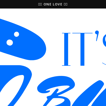
🚵‍♀️ ONE LOVE 🚴‍♀️