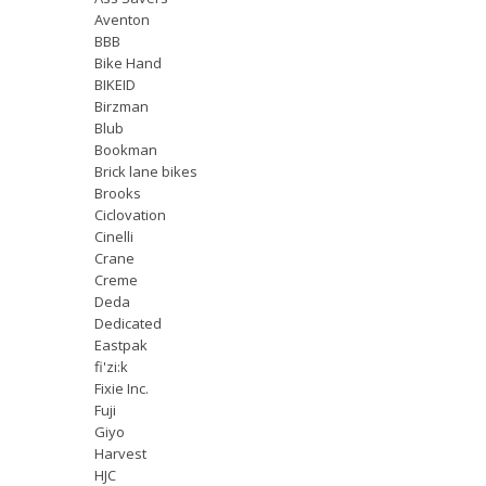
Aventon
BBB
Bike Hand
BIKEID
Birzman
Blub
Bookman
Brick lane bikes
Brooks
Ciclovation
Cinelli
Crane
Creme
Deda
Dedicated
Eastpak
fi'zi:k
Fixie Inc.
Fuji
Giyo
Harvest
HJC