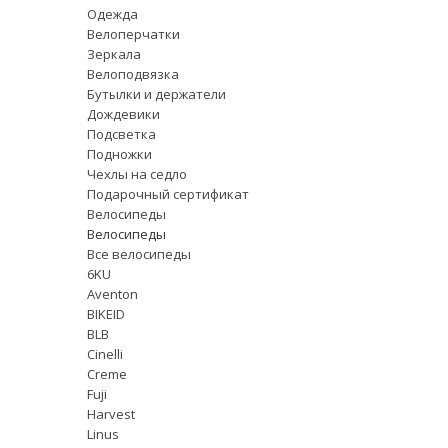
Одежда
Велоперчатки
Зеркала
Велоподвязка
Бутылки и держатели
Дождевики
Подсветка
Подножки
Чехлы на седло
Подарочный сертификат
Велосипеды
Велосипеды
Все велосипеды
6KU
Aventon
BIKEID
BLB
Cinelli
Creme
Fuji
Harvest
Linus