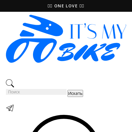
🚵‍♀️ ONE LOVE 🚴‍♀️
Искать