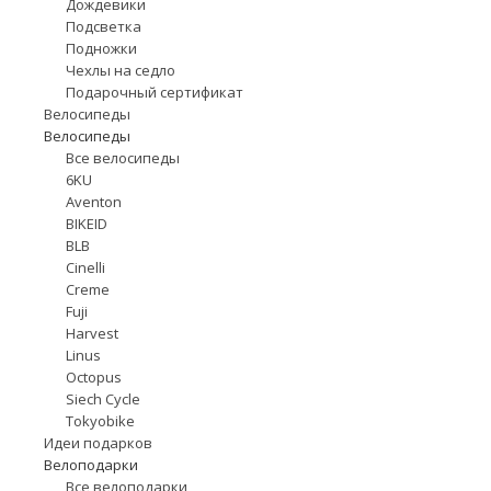
Дождевики
Подсветка
Подножки
Чехлы на седло
Подарочный сертификат
Велосипеды
Велосипеды
Все велосипеды
6KU
Aventon
BIKEID
BLB
Cinelli
Creme
Fuji
Harvest
Linus
Octopus
Siech Cycle
Tokyobike
Идеи подарков
Велоподарки
Все велоподарки