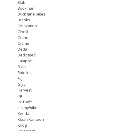
Blub
Bookman
Brick lane bikes
Brooks
Ciclovation
Cinelli
Crane
Creme
Deda
Dedicated
Eastpak
fi'zi:k
Fixie Inc.
Fuji
Giyo
Harvest
HJC
IceToolz
it`s my!bike
Kenda
Klean Kanteen
Knog
Kryptonite