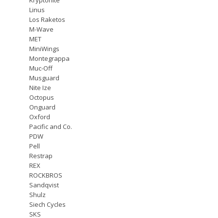
Linus
Los Raketos
M-Wave
MET
MiniWings
Montegrappa
Muc-Off
Musguard
Nite Ize
Octopus
Onguard
Oxford
Pacific and Co.
PDW
Pell
Restrap
REX
ROCKBROS
Sandqvist
Shulz
Siech Cycles
SKS