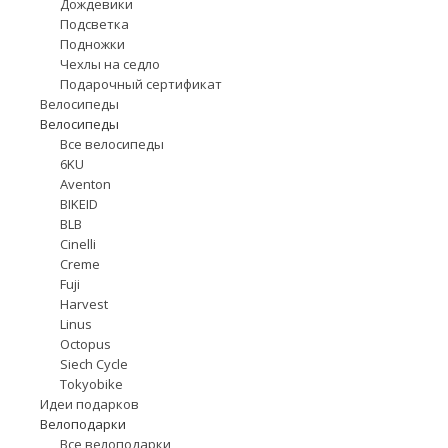
Дождевики
Подсветка
Подножки
Чехлы на седло
Подарочный сертификат
Велосипеды
Велосипеды
Все велосипеды
6KU
Aventon
BIKEID
BLB
Cinelli
Creme
Fuji
Harvest
Linus
Octopus
Siech Cycle
Tokyobike
Идеи подарков
Велоподарки
Все велоподарки