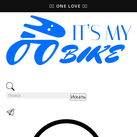
🚵‍♀️ ONE LOVE 🚴‍♀️
Искать