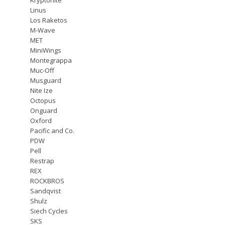
Linus
Los Raketos
M-Wave
MET
MiniWings
Montegrappa
Muc-Off
Musguard
Nite Ize
Octopus
Onguard
Oxford
Pacific and Co.
PDW
Pell
Restrap
REX
ROCKBROS
Sandqvist
Shulz
Siech Cycles
SKS