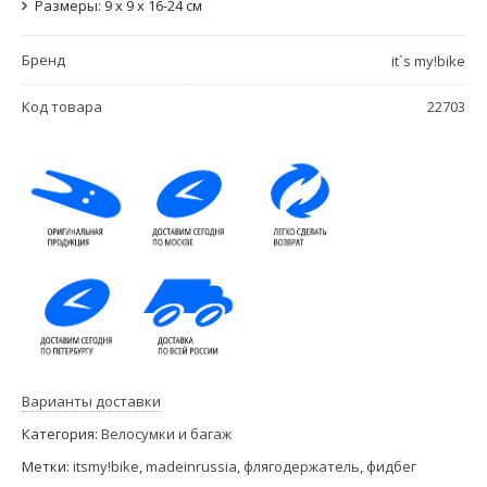
Размеры: 9 х 9 х 16-24 см
Бренд
it`s my!bike
Код товара
22703
Варианты доставки
Категория:
Велосумки и багаж
Метки:
itsmy!bike
,
madeinrussia
,
флягодержатель
,
фидбег