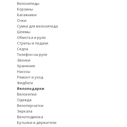
Велосипеды
Корзины
Багажники
Очки
Сумки для велосипеда
Шлемы
Обмотка и рули
Стрепы и педали
Седла
Телефон на руле
Звонки
Хранение
Насосы
Ремонт и уход
Фидбеги
Велоподарки
Велокепки
Одежда
Велоперчатки
Зеркала
Велоподвязка
Бутылки и держатели