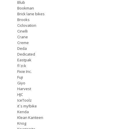
Blub
Bookman
Brick lane bikes
Brooks
Ciclovation
Cinelli
Crane
Creme
Deda
Dedicated
Eastpak
fi'zi:k
Fixie Inc.
Fuji
Giyo
Harvest
HJC
IceToolz
it`s my!bike
Kenda
Klean Kanteen
Knog
Kryptonite