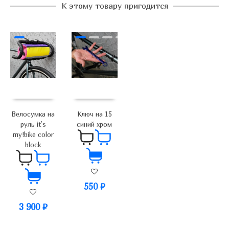
К этому товару пригодится
Велосумка на
Ключ на 15
руль it’s
синий хром
my!bike color
block
550
₽
3 900
₽