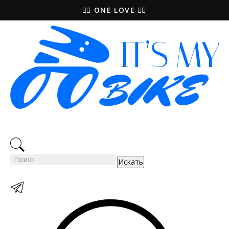
🚵‍♀️ ONE LOVE 🚴‍♀️
Искать