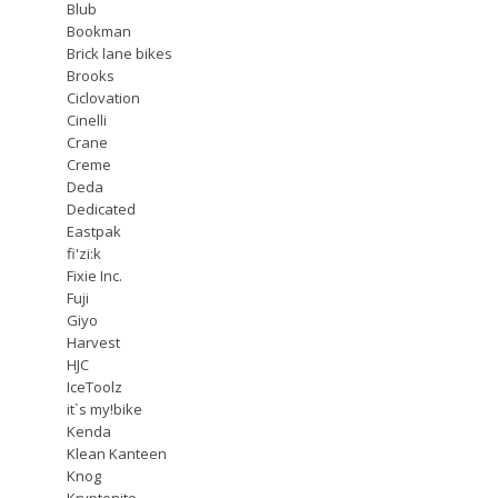
Blub
Bookman
Brick lane bikes
Brooks
Ciclovation
Cinelli
Crane
Creme
Deda
Dedicated
Eastpak
fi'zi:k
Fixie Inc.
Fuji
Giyo
Harvest
HJC
IceToolz
it`s my!bike
Kenda
Klean Kanteen
Knog
Kryptonite