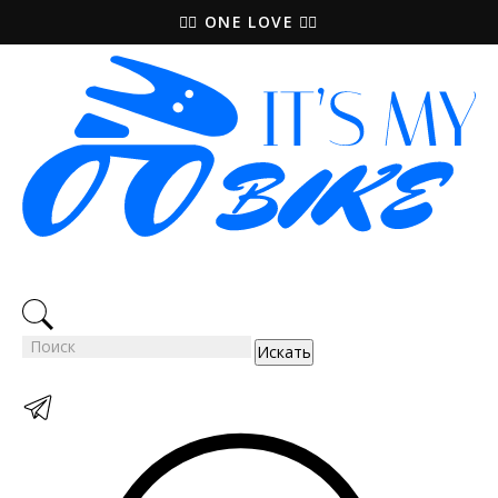
🚵‍♀️ ONE LOVE 🚴‍♀️
Искать