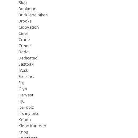
Blub
Bookman
Brick lane bikes
Brooks
Ciclovation
Cinelli
Crane
Creme
Deda
Dedicated
Eastpak
fi'zi:k
Fixie Inc.
Fuji
Giyo
Harvest
HJC
IceToolz
it`s my!bike
Kenda
Klean Kanteen
Knog
Kryptonite