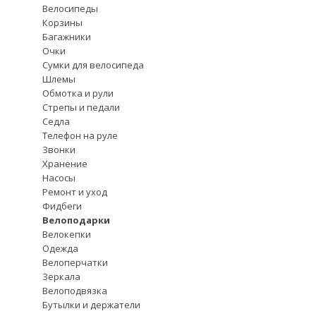
Велосипеды
Корзины
Багажники
Очки
Сумки для велосипеда
Шлемы
Обмотка и рули
Стрепы и педали
Седла
Телефон на руле
Звонки
Хранение
Насосы
Ремонт и уход
Фидбеги
Велоподарки
Велокепки
Одежда
Велоперчатки
Зеркала
Велоподвязка
Бутылки и держатели