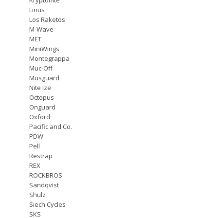
Linus
Los Raketos
M-Wave
MET
MiniWings
Montegrappa
Muc-Off
Musguard
Nite Ize
Octopus
Onguard
Oxford
Pacific and Co.
PDW
Pell
Restrap
REX
ROCKBROS
Sandqvist
Shulz
Siech Cycles
SKS