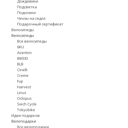
Дождевики
Подсветка
Подножки
Чехлы на седло
Подарочный сертификат
Велосипеды
Велосипеды
Все велосипеды
6KU
Aventon
BIKEID
BLB
Cinelli
Creme
Fuji
Harvest
Linus
Octopus
Siech Cycle
Tokyobike
Идеи подарков
Велоподарки
Все велоподарки