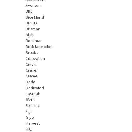
Aventon
BBB
Bike Hand
BIKEID
Birzman
Blub
Bookman
Brick lane bikes
Brooks
Ciclovation
Cinelli
Crane
Creme
Deda
Dedicated
Eastpak
fi'zi:k
Fixie Inc.
Fuji
Giyo
Harvest
HJC