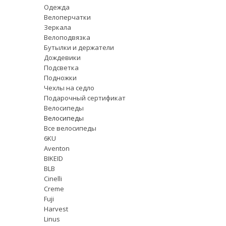
Одежда
Велоперчатки
Зеркала
Велоподвязка
Бутылки и держатели
Дождевики
Подсветка
Подножки
Чехлы на седло
Подарочный сертификат
Велосипеды
Велосипеды
Все велосипеды
6KU
Aventon
BIKEID
BLB
Cinelli
Creme
Fuji
Harvest
Linus