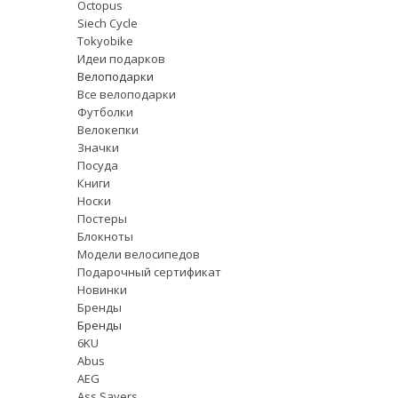
Octopus
Siech Cycle
Tokyobike
Идеи подарков
Велоподарки
Все велоподарки
Футболки
Велокепки
Значки
Посуда
Книги
Носки
Постеры
Блокноты
Модели велосипедов
Подарочный сертификат
Новинки
Бренды
Бренды
6KU
Abus
AEG
Ass Savers