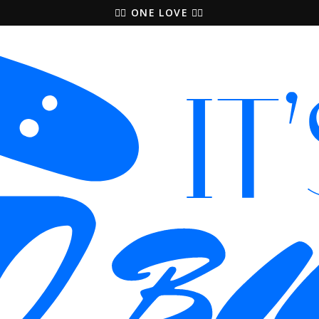
🚵‍♀️ ONE LOVE 🚴‍♀️