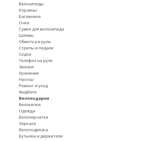
Велосипеды
Корзины
Багажники
Очки
Сумки для велосипеда
Шлемы
Обмотка и рули
Стрепы и педали
Седла
Телефон на руле
Звонки
Хранение
Насосы
Ремонт и уход
Фидбеги
Велоподарки
Велокепки
Одежда
Велоперчатки
Зеркала
Велоподвязка
Бутылки и держатели