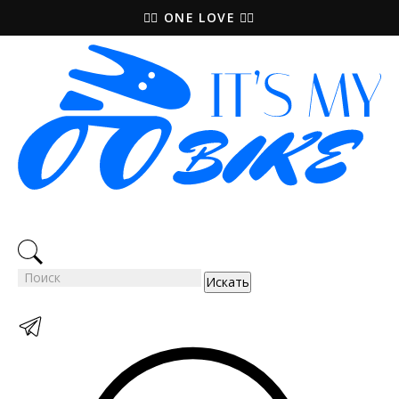
🚵‍♀️ ONE LOVE 🚴‍♀️
Искать