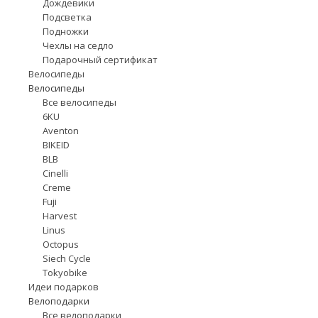
Дождевики
Подсветка
Подножки
Чехлы на седло
Подарочный сертификат
Велосипеды
Велосипеды
Все велосипеды
6KU
Aventon
BIKEID
BLB
Cinelli
Creme
Fuji
Harvest
Linus
Octopus
Siech Cycle
Tokyobike
Идеи подарков
Велоподарки
Все велоподарки