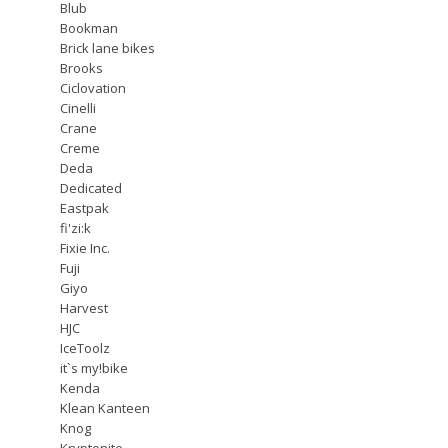
Blub
Bookman
Brick lane bikes
Brooks
Ciclovation
Cinelli
Crane
Creme
Deda
Dedicated
Eastpak
fi'zi:k
Fixie Inc.
Fuji
Giyo
Harvest
HJC
IceToolz
it`s my!bike
Kenda
Klean Kanteen
Knog
Kryptonite