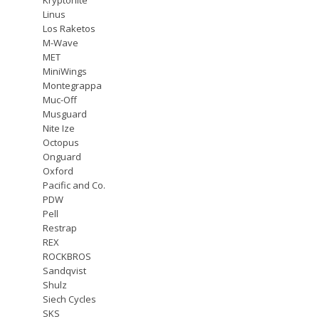
Linus
Los Raketos
M-Wave
MET
MiniWings
Montegrappa
Muc-Off
Musguard
Nite Ize
Octopus
Onguard
Oxford
Pacific and Co.
PDW
Pell
Restrap
REX
ROCKBROS
Sandqvist
Shulz
Siech Cycles
SKS