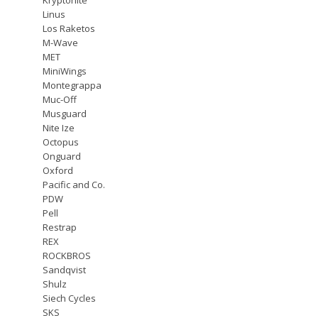
Linus
Los Raketos
M-Wave
MET
MiniWings
Montegrappa
Muc-Off
Musguard
Nite Ize
Octopus
Onguard
Oxford
Pacific and Co.
PDW
Pell
Restrap
REX
ROCKBROS
Sandqvist
Shulz
Siech Cycles
SKS