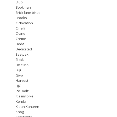
Blub
Bookman
Brick lane bikes
Brooks
Ciclovation
Cinelli
Crane
Creme
Deda
Dedicated
Eastpak
fi'zi:k
Fixie Inc.
Fuji
Giyo
Harvest
HJC
IceToolz
it`s my!bike
Kenda
Klean Kanteen
Knog
Kryptonite