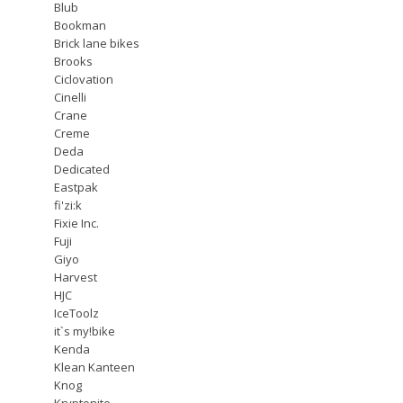
Blub
Bookman
Brick lane bikes
Brooks
Ciclovation
Cinelli
Crane
Creme
Deda
Dedicated
Eastpak
fi'zi:k
Fixie Inc.
Fuji
Giyo
Harvest
HJC
IceToolz
it`s my!bike
Kenda
Klean Kanteen
Knog
Kryptonite