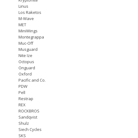
Linus
Los Raketos
M-Wave
MET
MiniWings
Montegrappa
Muc-Off
Musguard
Nite Ize
Octopus
Onguard
Oxford
Pacific and Co.
PDW
Pell
Restrap
REX
ROCKBROS
Sandqvist
Shulz
Siech Cycles
SKS