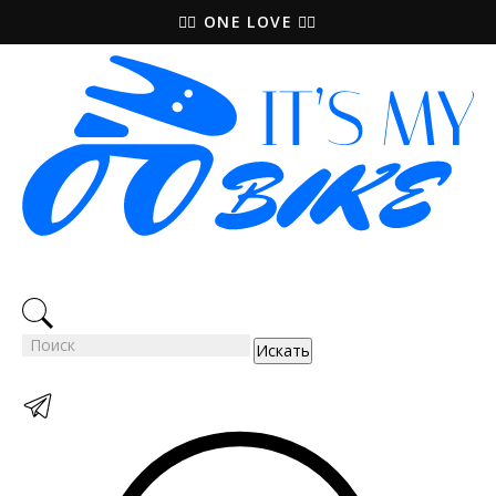
🚵‍♀️ ONE LOVE 🚴‍♀️
Искать