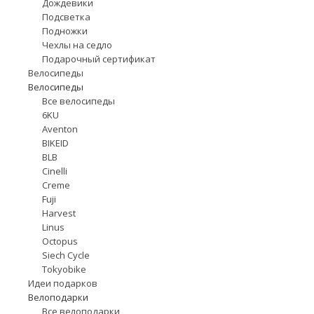
Дождевики
Подсветка
Подножки
Чехлы на седло
Подарочный сертификат
Велосипеды
Велосипеды
Все велосипеды
6KU
Aventon
BIKEID
BLB
Cinelli
Creme
Fuji
Harvest
Linus
Octopus
Siech Cycle
Tokyobike
Идеи подарков
Велоподарки
Все велоподарки