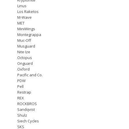
Linus
Los Raketos
M-Wave
MET
MiniWings
Montegrappa
Muc-Off
Musguard
Nite Ize
Octopus
Onguard
Oxford
Pacific and Co.
PDW
Pell
Restrap
REX
ROCKBROS
Sandqvist
Shulz
Siech Cycles
SKS