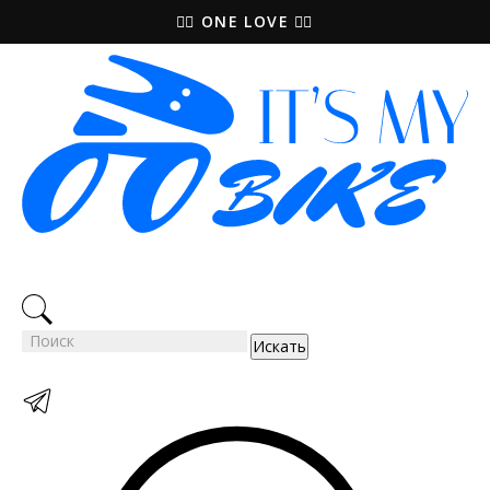
🚵‍♀️ ONE LOVE 🚴‍♀️
Искать