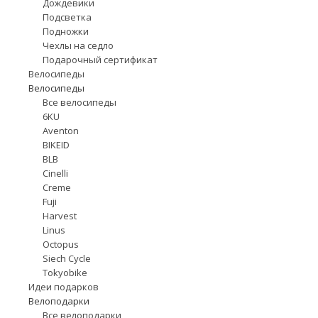
Дождевики
Подсветка
Подножки
Чехлы на седло
Подарочный сертификат
Велосипеды
Велосипеды
Все велосипеды
6KU
Aventon
BIKEID
BLB
Cinelli
Creme
Fuji
Harvest
Linus
Octopus
Siech Cycle
Tokyobike
Идеи подарков
Велоподарки
Все велоподарки