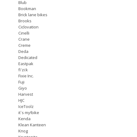
Blub
Bookman
Brick lane bikes
Brooks
Ciclovation
Cinelli
Crane
Creme
Deda
Dedicated
Eastpak
fi'zi:k
Fixie Inc.
Fuji
Giyo
Harvest
HJC
IceToolz
it`s my!bike
Kenda
Klean Kanteen
Knog
Kryptonite