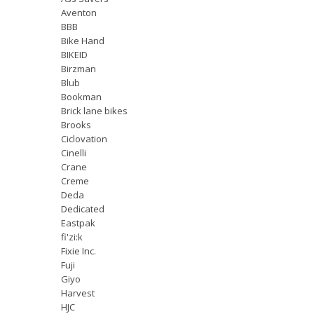
Aventon
BBB
Bike Hand
BIKEID
Birzman
Blub
Bookman
Brick lane bikes
Brooks
Ciclovation
Cinelli
Crane
Creme
Deda
Dedicated
Eastpak
fi'zi:k
Fixie Inc.
Fuji
Giyo
Harvest
HJC