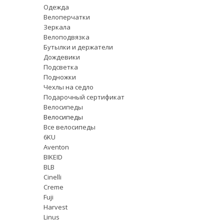
Одежда
Велоперчатки
Зеркала
Велоподвязка
Бутылки и держатели
Дождевики
Подсветка
Подножки
Чехлы на седло
Подарочный сертификат
Велосипеды
Велосипеды
Все велосипеды
6KU
Aventon
BIKEID
BLB
Cinelli
Creme
Fuji
Harvest
Linus