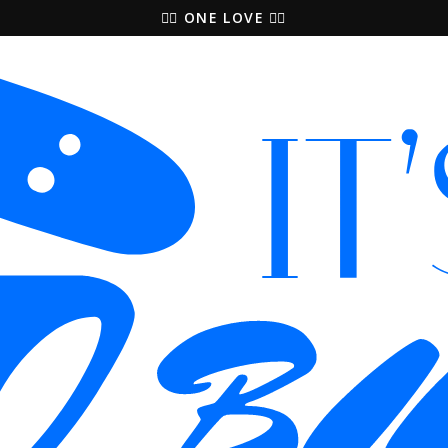
🚵‍♀️ ONE LOVE 🚴‍♀️