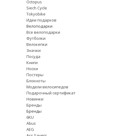
Octopus
Siech Cycle
Tokyobike
Идеи подарков
Велоподарки
Все велоподарки
Футболки
Велокепки
Значки
Посуда
Книги
Носки
Постеры
Блокноты
Модели велосипедов
Подарочный сертификат
Новинки
Бренды
Бренды
6KU
Abus
AEG
Ass Savers