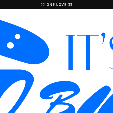
🚵‍♀️ ONE LOVE 🚴‍♀️