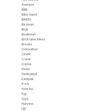
Aventon
BBB
Bike Hand
BIKEID
Birzman
Blub
Bookman
Brick lane bikes
Brooks
Ciclovation
Cinelli
Crane
Creme
Deda
Dedicated
Eastpak
fi'zi:k
Fixie Inc.
Fuji
Giyo
Harvest
HJC