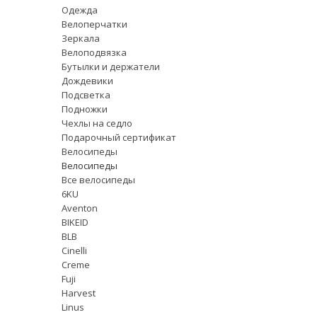
Одежда
Велоперчатки
Зеркала
Велоподвязка
Бутылки и держатели
Дождевики
Подсветка
Подножки
Чехлы на седло
Подарочный сертификат
Велосипеды
Велосипеды
Все велосипеды
6KU
Aventon
BIKEID
BLB
Cinelli
Creme
Fuji
Harvest
Linus