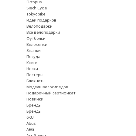
Octopus
Siech Cycle
Tokyobike
Идеи подарков
Велоподарки
Все велоподарки
Футболки
Велокепки
Значки
Посуда
Книги
Носки
Постеры
Блокноты
Модели велосипедов
Подарочный сертификат
Новинки
Бренды
Бренды
6KU
Abus
AEG
Ass Savers