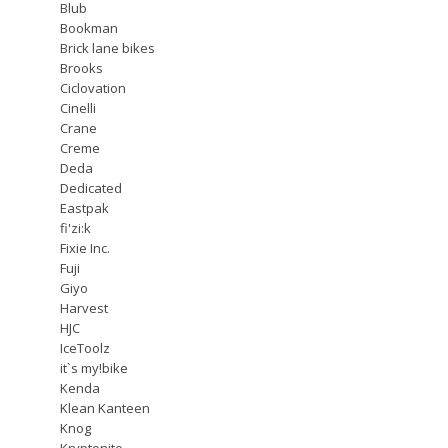
Blub
Bookman
Brick lane bikes
Brooks
Ciclovation
Cinelli
Crane
Creme
Deda
Dedicated
Eastpak
fi'zi:k
Fixie Inc.
Fuji
Giyo
Harvest
HJC
IceToolz
it`s my!bike
Kenda
Klean Kanteen
Knog
Kryptonite