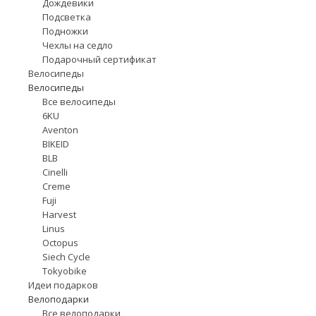
Дождевики
Подсветка
Подножки
Чехлы на седло
Подарочный сертификат
Велосипеды
Велосипеды
Все велосипеды
6KU
Aventon
BIKEID
BLB
Cinelli
Creme
Fuji
Harvest
Linus
Octopus
Siech Cycle
Tokyobike
Идеи подарков
Велоподарки
Все велоподарки