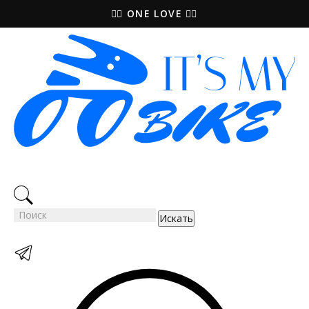
🚵‍♀️ ONE LOVE 🚴‍♀️
Искать