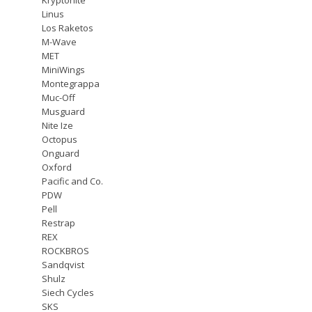
Linus
Los Raketos
M-Wave
MET
MiniWings
Montegrappa
Muc-Off
Musguard
Nite Ize
Octopus
Onguard
Oxford
Pacific and Co.
PDW
Pell
Restrap
REX
ROCKBROS
Sandqvist
Shulz
Siech Cycles
SKS