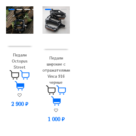
Педали
Педали
Octopus
широкие с
Street
отражателями
Vinca 916
черные
2 900
₽
1 000
₽